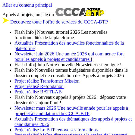
Aller au contenu principal
Appels à projets, un site du
Découvrez toute l’offre de services du CCCA-BTP
Flash Info | Nouveau tutoriel 2026
Les nouvelles
fonctionnalités de la plateforme
Actualités
Présentation des nouvelles fonctionnalités de la
plateforme
Newsletter
juin 2026
Une année 2026 qui commence fort
pour les appels à projets et candidatures !
Flash Info | Juin
Notre nouvelle Newsletter est en ligne !
Flash Info
Nouvelles trames budgétaires disponibles dans le
dossier complet de consultation des Appels à projets 2026
Projet réalisé
Transformer Mission
Projet réalisé
Refondation
Projet réalisé
BATI'LAB
Flash Info
Nouveaux appels à projets 2026 : déposez votre
dossier dès aujourd’hui !
Newsletter
mars 2026
Une nouvelle année pour les appels à
projet et à candidatures du CCCA-BTP
Actualités
Présentation des thématiques des appels à projets et
candidatures 2026
Projet réalisé
Le BTP rénove ses formations