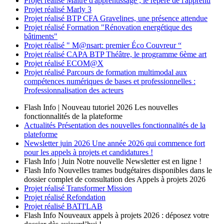
Projet réalisé
Maître d'apprentissage ; le repère de l'apprenti
Projet réalisé
Marly 3
Projet réalisé
BTP CFA Gravelines, une présence attendue
Projet réalisé
Formation "Rénovation energétique des
bâtiments"
Projet réalisé
" M@nsart: premier Éco Couvreur “
Projet réalisé
CAPA BTP Théâtre, le programme 6ème art
Projet réalisé
ECOM@X
Projet réalisé
Parcours de formation multimodal aux
compétences numériques de bases et professionnelles :
Professionnalisation des acteurs
Flash Info | Nouveau tutoriel 2026
Les nouvelles
fonctionnalités de la plateforme
Actualités
Présentation des nouvelles fonctionnalités de la
plateforme
Newsletter
juin 2026
Une année 2026 qui commence fort
pour les appels à projets et candidatures !
Flash Info | Juin
Notre nouvelle Newsletter est en ligne !
Flash Info
Nouvelles trames budgétaires disponibles dans le
dossier complet de consultation des Appels à projets 2026
Projet réalisé
Transformer Mission
Projet réalisé
Refondation
Projet réalisé
BATI'LAB
Flash Info
Nouveaux appels à projets 2026 : déposez votre