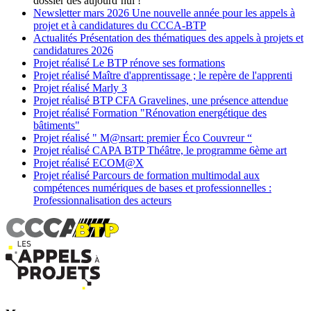
dossier dès aujourd’hui !
Newsletter
mars 2026
Une nouvelle année pour les appels à
projet et à candidatures du CCCA-BTP
Actualités
Présentation des thématiques des appels à projets et
candidatures 2026
Projet réalisé
Le BTP rénove ses formations
Projet réalisé
Maître d'apprentissage ; le repère de l'apprenti
Projet réalisé
Marly 3
Projet réalisé
BTP CFA Gravelines, une présence attendue
Projet réalisé
Formation "Rénovation energétique des
bâtiments"
Projet réalisé
" M@nsart: premier Éco Couvreur “
Projet réalisé
CAPA BTP Théâtre, le programme 6ème art
Projet réalisé
ECOM@X
Projet réalisé
Parcours de formation multimodal aux
compétences numériques de bases et professionnelles :
Professionnalisation des acteurs