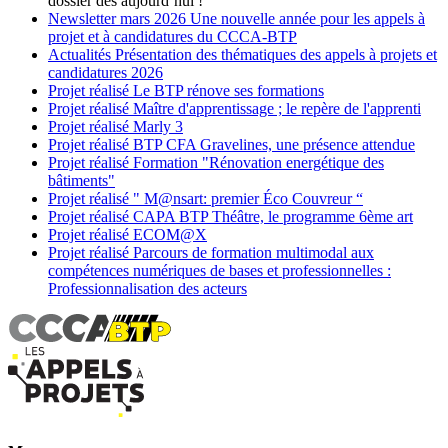
dossier dès aujourd’hui !
Newsletter
mars 2026
Une nouvelle année pour les appels à
projet et à candidatures du CCCA-BTP
Actualités
Présentation des thématiques des appels à projets et
candidatures 2026
Projet réalisé
Le BTP rénove ses formations
Projet réalisé
Maître d'apprentissage ; le repère de l'apprenti
Projet réalisé
Marly 3
Projet réalisé
BTP CFA Gravelines, une présence attendue
Projet réalisé
Formation "Rénovation energétique des
bâtiments"
Projet réalisé
" M@nsart: premier Éco Couvreur “
Projet réalisé
CAPA BTP Théâtre, le programme 6ème art
Projet réalisé
ECOM@X
Projet réalisé
Parcours de formation multimodal aux
compétences numériques de bases et professionnelles :
Professionnalisation des acteurs