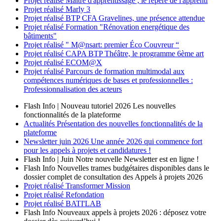
Projet réalisé
Maître d'apprentissage ; le repère de l'apprenti
Projet réalisé
Marly 3
Projet réalisé
BTP CFA Gravelines, une présence attendue
Projet réalisé
Formation "Rénovation energétique des
bâtiments"
Projet réalisé
" M@nsart: premier Éco Couvreur “
Projet réalisé
CAPA BTP Théâtre, le programme 6ème art
Projet réalisé
ECOM@X
Projet réalisé
Parcours de formation multimodal aux
compétences numériques de bases et professionnelles :
Professionnalisation des acteurs
Flash Info | Nouveau tutoriel 2026
Les nouvelles
fonctionnalités de la plateforme
Actualités
Présentation des nouvelles fonctionnalités de la
plateforme
Newsletter
juin 2026
Une année 2026 qui commence fort
pour les appels à projets et candidatures !
Flash Info | Juin
Notre nouvelle Newsletter est en ligne !
Flash Info
Nouvelles trames budgétaires disponibles dans le
dossier complet de consultation des Appels à projets 2026
Projet réalisé
Transformer Mission
Projet réalisé
Refondation
Projet réalisé
BATI'LAB
Flash Info
Nouveaux appels à projets 2026 : déposez votre