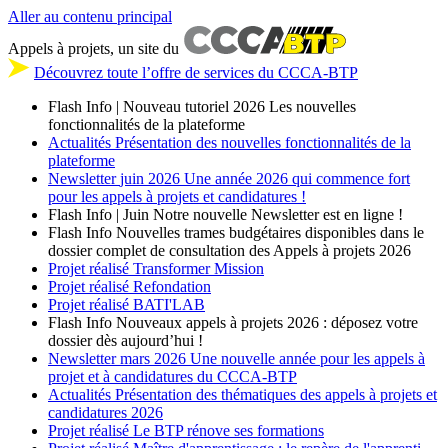
Aller au contenu principal
Appels à projets, un site du
Découvrez toute l’offre de services du CCCA-BTP
Flash Info | Nouveau tutoriel 2026
Les nouvelles
fonctionnalités de la plateforme
Actualités
Présentation des nouvelles fonctionnalités de la
plateforme
Newsletter
juin 2026
Une année 2026 qui commence fort
pour les appels à projets et candidatures !
Flash Info | Juin
Notre nouvelle Newsletter est en ligne !
Flash Info
Nouvelles trames budgétaires disponibles dans le
dossier complet de consultation des Appels à projets 2026
Projet réalisé
Transformer Mission
Projet réalisé
Refondation
Projet réalisé
BATI'LAB
Flash Info
Nouveaux appels à projets 2026 : déposez votre
dossier dès aujourd’hui !
Newsletter
mars 2026
Une nouvelle année pour les appels à
projet et à candidatures du CCCA-BTP
Actualités
Présentation des thématiques des appels à projets et
candidatures 2026
Projet réalisé
Le BTP rénove ses formations