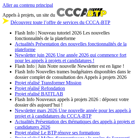
Aller au contenu principal
Appels à projets, un site du
Découvrez toute l’offre de services du CCCA-BTP
Flash Info | Nouveau tutoriel 2026
Les nouvelles
fonctionnalités de la plateforme
Actualités
Présentation des nouvelles fonctionnalités de la
plateforme
Newsletter
juin 2026
Une année 2026 qui commence fort
pour les appels à projets et candidatures !
Flash Info | Juin
Notre nouvelle Newsletter est en ligne !
Flash Info
Nouvelles trames budgétaires disponibles dans le
dossier complet de consultation des Appels à projets 2026
Projet réalisé
Transformer Mission
Projet réalisé
Refondation
Projet réalisé
BATI'LAB
Flash Info
Nouveaux appels à projets 2026 : déposez votre
dossier dès aujourd’hui !
Newsletter
mars 2026
Une nouvelle année pour les appels à
projet et à candidatures du CCCA-BTP
Actualités
Présentation des thématiques des appels à projets et
candidatures 2026
Projet réalisé
Le BTP rénove ses formations