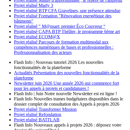
Projet réalisé
Maître d'apprentissage ; le repère de l'apprenti
Projet réalisé
Marly 3
Projet réalisé
BTP CFA Gravelines, une présence attendue
Projet réalisé
Formation "Rénovation energétique des
bâtiments"
Projet réalisé
" M@nsart: premier Éco Couvreur “
Projet réalisé
CAPA BTP Théâtre, le programme 6ème art
Projet réalisé
ECOM@X
Projet réalisé
Parcours de formation multimodal aux
compétences numériques de bases et professionnelles :
Professionnalisation des acteurs
Flash Info | Nouveau tutoriel 2026
Les nouvelles
fonctionnalités de la plateforme
Actualités
Présentation des nouvelles fonctionnalités de la
plateforme
Newsletter
juin 2026
Une année 2026 qui commence fort
pour les appels à projets et candidatures !
Flash Info | Juin
Notre nouvelle Newsletter est en ligne !
Flash Info
Nouvelles trames budgétaires disponibles dans le
dossier complet de consultation des Appels à projets 2026
Projet réalisé
Transformer Mission
Projet réalisé
Refondation
Projet réalisé
BATI'LAB
Flash Info
Nouveaux appels à projets 2026 : déposez votre