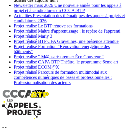
dossier dès aujourd’hui !
Newsletter
mars 2026
Une nouvelle année pour les appels à
projet et à candidatures du CCCA-BTP
Actualités
Présentation des thématiques des appels à projets et
candidatures 2026
Projet réalisé
Le BTP rénove ses formations
Projet réalisé
Maître d'apprentissage ; le repère de l'apprenti
Projet réalisé
Marly 3
Projet réalisé
BTP CFA Gravelines, une présence attendue
Projet réalisé
Formation "Rénovation energétique des
bâtiments"
Projet réalisé
" M@nsart: premier Éco Couvreur “
Projet réalisé
CAPA BTP Théâtre, le programme 6ème art
Projet réalisé
ECOM@X
Projet réalisé
Parcours de formation multimodal aux
compétences numériques de bases et professionnelles :
Professionnalisation des acteurs