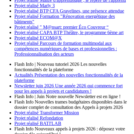
Projet réalisé
Maître d'apprentissage ; le repère de l'apprenti
Projet réalisé
Marly 3
Projet réalisé
BTP CFA Gravelines, une présence attendue
Projet réalisé
Formation "Rénovation energétique des
bâtiments"
Projet réalisé
" M@nsart: premier Éco Couvreur “
Projet réalisé
CAPA BTP Théâtre, le programme 6ème art
Projet réalisé
ECOM@X
Projet réalisé
Parcours de formation multimodal aux
compétences numériques de bases et professionnelles :
Professionnalisation des acteurs
Flash Info | Nouveau tutoriel 2026
Les nouvelles
fonctionnalités de la plateforme
Actualités
Présentation des nouvelles fonctionnalités de la
plateforme
Newsletter
juin 2026
Une année 2026 qui commence fort
pour les appels à projets et candidatures !
Flash Info | Juin
Notre nouvelle Newsletter est en ligne !
Flash Info
Nouvelles trames budgétaires disponibles dans le
dossier complet de consultation des Appels à projets 2026
Projet réalisé
Transformer Mission
Projet réalisé
Refondation
Projet réalisé
BATI'LAB
Flash Info
Nouveaux appels à projets 2026 : déposez votre