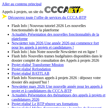
Aller au contenu principal
Appels à projets, un site du
Découvrez toute l’offre de services du CCCA-BTP
Flash Info | Nouveau tutoriel 2026
Les nouvelles
fonctionnalités de la plateforme
Actualités
Présentation des nouvelles fonctionnalités de la
plateforme
Newsletter
juin 2026
Une année 2026 qui commence fort
pour les appels à projets et candidatures !
Flash Info | Juin
Notre nouvelle Newsletter est en ligne !
Flash Info
Nouvelles trames budgétaires disponibles dans le
dossier complet de consultation des Appels à projets 2026
Projet réalisé
Transformer Mission
Projet réalisé
Refondation
Projet réalisé
BATI'LAB
Flash Info
Nouveaux appels à projets 2026 : déposez votre
dossier dès aujourd’hui !
Newsletter
mars 2026
Une nouvelle année pour les appels à
projet et à candidatures du CCCA-BTP
Actualités
Présentation des thématiques des appels à projets et
candidatures 2026
Projet réalisé
Le BTP rénove ses formations