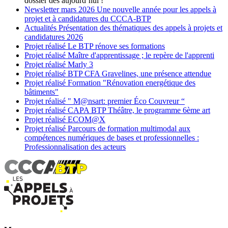
dossier dès aujourd’hui !
Newsletter
mars 2026
Une nouvelle année pour les appels à
projet et à candidatures du CCCA-BTP
Actualités
Présentation des thématiques des appels à projets et
candidatures 2026
Projet réalisé
Le BTP rénove ses formations
Projet réalisé
Maître d'apprentissage ; le repère de l'apprenti
Projet réalisé
Marly 3
Projet réalisé
BTP CFA Gravelines, une présence attendue
Projet réalisé
Formation "Rénovation energétique des
bâtiments"
Projet réalisé
" M@nsart: premier Éco Couvreur “
Projet réalisé
CAPA BTP Théâtre, le programme 6ème art
Projet réalisé
ECOM@X
Projet réalisé
Parcours de formation multimodal aux
compétences numériques de bases et professionnelles :
Professionnalisation des acteurs