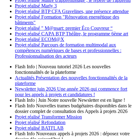
Projet réalisé
Maître d'apprentissage ; le repère de l'apprenti
Projet réalisé
Marly 3
Projet réalisé
BTP CFA Gravelines, une présence attendue
Projet réalisé
Formation "Rénovation energétique des
bâtiments"
Projet réalisé
" M@nsart: premier Éco Couvreur “
Projet réalisé
CAPA BTP Théâtre, le programme 6ème art
Projet réalisé
ECOM@X
Projet réalisé
Parcours de formation multimodal aux
compétences numériques de bases et professionnelles :
Professionnalisation des acteurs
Flash Info | Nouveau tutoriel 2026
Les nouvelles
fonctionnalités de la plateforme
Actualités
Présentation des nouvelles fonctionnalités de la
plateforme
Newsletter
juin 2026
Une année 2026 qui commence fort
pour les appels à projets et candidatures !
Flash Info | Juin
Notre nouvelle Newsletter est en ligne !
Flash Info
Nouvelles trames budgétaires disponibles dans le
dossier complet de consultation des Appels à projets 2026
Projet réalisé
Transformer Mission
Projet réalisé
Refondation
Projet réalisé
BATI'LAB
Flash Info
Nouveaux appels à projets 2026 : déposez votre