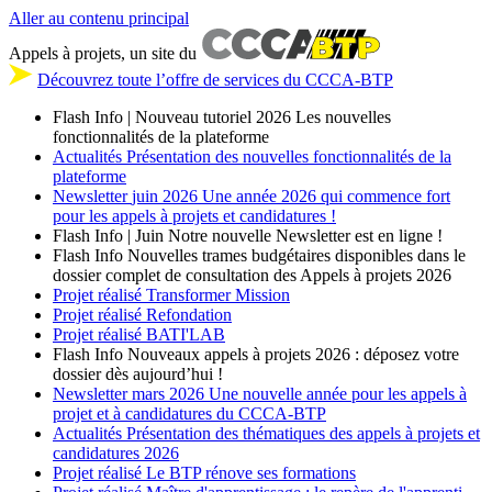
Aller au contenu principal
Appels à projets, un site du
Découvrez toute l’offre de services du CCCA-BTP
Flash Info | Nouveau tutoriel 2026
Les nouvelles
fonctionnalités de la plateforme
Actualités
Présentation des nouvelles fonctionnalités de la
plateforme
Newsletter
juin 2026
Une année 2026 qui commence fort
pour les appels à projets et candidatures !
Flash Info | Juin
Notre nouvelle Newsletter est en ligne !
Flash Info
Nouvelles trames budgétaires disponibles dans le
dossier complet de consultation des Appels à projets 2026
Projet réalisé
Transformer Mission
Projet réalisé
Refondation
Projet réalisé
BATI'LAB
Flash Info
Nouveaux appels à projets 2026 : déposez votre
dossier dès aujourd’hui !
Newsletter
mars 2026
Une nouvelle année pour les appels à
projet et à candidatures du CCCA-BTP
Actualités
Présentation des thématiques des appels à projets et
candidatures 2026
Projet réalisé
Le BTP rénove ses formations