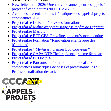
dossier dès aujourd’hui !
Newsletter
mars 2026
Une nouvelle année pour les appels à
projet et à candidatures du CCCA-BTP
Actualités
Présentation des thématiques des appels à projets et
candidatures 2026
Projet réalisé
Le BTP rénove ses formations
Projet réalisé
Maître d'apprentissage ; le repère de l'apprenti
Projet réalisé
Marly 3
Projet réalisé
BTP CFA Gravelines, une présence attendue
Projet réalisé
Formation "Rénovation energétique des
bâtiments"
Projet réalisé
" M@nsart: premier Éco Couvreur “
Projet réalisé
CAPA BTP Théâtre, le programme 6ème art
Projet réalisé
ECOM@X
Projet réalisé
Parcours de formation multimodal aux
compétences numériques de bases et professionnelles :
Professionnalisation des acteurs