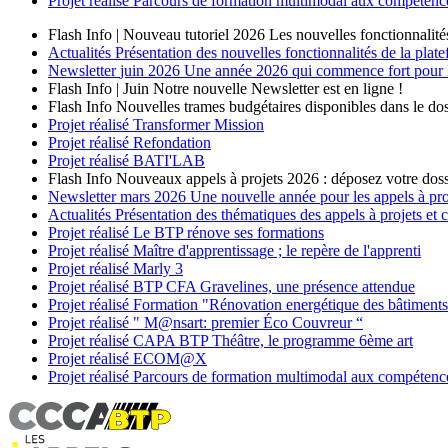
Projet réalisé
Parcours de formation multimodal aux compétences
Flash Info | Nouveau tutoriel 2026
Les nouvelles fonctionnalité
Actualités
Présentation des nouvelles fonctionnalités de la plat
Newsletter
juin 2026
Une année 2026 qui commence fort pour les
Flash Info | Juin
Notre nouvelle Newsletter est en ligne !
Flash Info
Nouvelles trames budgétaires disponibles dans le dos
Projet réalisé
Transformer Mission
Projet réalisé
Refondation
Projet réalisé
BATI'LAB
Flash Info
Nouveaux appels à projets 2026 : déposez votre doss
Newsletter
mars 2026
Une nouvelle année pour les appels à p
Actualités
Présentation des thématiques des appels à projets et
Projet réalisé
Le BTP rénove ses formations
Projet réalisé
Maître d'apprentissage ; le repère de l'apprenti
Projet réalisé
Marly 3
Projet réalisé
BTP CFA Gravelines, une présence attendue
Projet réalisé
Formation "Rénovation energétique des bâtiment
Projet réalisé
" M@nsart: premier Éco Couvreur “
Projet réalisé
CAPA BTP Théâtre, le programme 6ème art
Projet réalisé
ECOM@X
Projet réalisé
Parcours de formation multimodal aux compétences