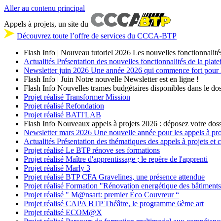
Aller au contenu principal
Appels à projets, un site du
Découvrez toute l’offre de services du CCCA-BTP
Flash Info | Nouveau tutoriel 2026
Les nouvelles fonctionnalité
Actualités
Présentation des nouvelles fonctionnalités de la plat
Newsletter
juin 2026
Une année 2026 qui commence fort pour les
Flash Info | Juin
Notre nouvelle Newsletter est en ligne !
Flash Info
Nouvelles trames budgétaires disponibles dans le dos
Projet réalisé
Transformer Mission
Projet réalisé
Refondation
Projet réalisé
BATI'LAB
Flash Info
Nouveaux appels à projets 2026 : déposez votre doss
Newsletter
mars 2026
Une nouvelle année pour les appels à p
Actualités
Présentation des thématiques des appels à projets et
Projet réalisé
Le BTP rénove ses formations
Projet réalisé
Maître d'apprentissage ; le repère de l'apprenti
Projet réalisé
Marly 3
Projet réalisé
BTP CFA Gravelines, une présence attendue
Projet réalisé
Formation "Rénovation energétique des bâtiment
Projet réalisé
" M@nsart: premier Éco Couvreur “
Projet réalisé
CAPA BTP Théâtre, le programme 6ème art
Projet réalisé
ECOM@X