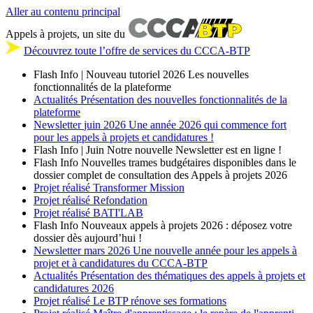
Aller au contenu principal
Appels à projets, un site du
Découvrez toute l’offre de services du CCCA-BTP
Flash Info | Nouveau tutoriel 2026
Les nouvelles
fonctionnalités de la plateforme
Actualités
Présentation des nouvelles fonctionnalités de la
plateforme
Newsletter
juin 2026
Une année 2026 qui commence fort
pour les appels à projets et candidatures !
Flash Info | Juin
Notre nouvelle Newsletter est en ligne !
Flash Info
Nouvelles trames budgétaires disponibles dans le
dossier complet de consultation des Appels à projets 2026
Projet réalisé
Transformer Mission
Projet réalisé
Refondation
Projet réalisé
BATI'LAB
Flash Info
Nouveaux appels à projets 2026 : déposez votre
dossier dès aujourd’hui !
Newsletter
mars 2026
Une nouvelle année pour les appels à
projet et à candidatures du CCCA-BTP
Actualités
Présentation des thématiques des appels à projets et
candidatures 2026
Projet réalisé
Le BTP rénove ses formations