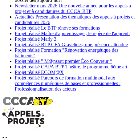
dossier dès aujourd’hui !
Newsletter
mars 2026
Une nouvelle année pour les appels à
projet et à candidatures du CCCA-BTP
Actualités
Présentation des thématiques des appels à projets et
candidatures 2026
Projet réalisé
Le BTP rénove ses formations
Projet réalisé
Maître d'apprentissage ; le repère de l'apprenti
Projet réalisé
Marly 3
Projet réalisé
BTP CFA Gravelines, une présence attendue
Projet réalisé
Formation "Rénovation energétique des
bâtiments"
Projet réalisé
" M@nsart: premier Éco Couvreur “
Projet réalisé
CAPA BTP Théâtre, le programme 6ème art
Projet réalisé
ECOM@X
Projet réalisé
Parcours de formation multimodal aux
compétences numériques de bases et professionnelles :
Professionnalisation des acteurs