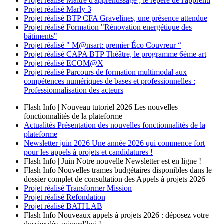
Projet réalisé
Maître d'apprentissage ; le repère de l'apprenti
Projet réalisé
Marly 3
Projet réalisé
BTP CFA Gravelines, une présence attendue
Projet réalisé
Formation "Rénovation energétique des
bâtiments"
Projet réalisé
" M@nsart: premier Éco Couvreur “
Projet réalisé
CAPA BTP Théâtre, le programme 6ème art
Projet réalisé
ECOM@X
Projet réalisé
Parcours de formation multimodal aux
compétences numériques de bases et professionnelles :
Professionnalisation des acteurs
Flash Info | Nouveau tutoriel 2026
Les nouvelles
fonctionnalités de la plateforme
Actualités
Présentation des nouvelles fonctionnalités de la
plateforme
Newsletter
juin 2026
Une année 2026 qui commence fort
pour les appels à projets et candidatures !
Flash Info | Juin
Notre nouvelle Newsletter est en ligne !
Flash Info
Nouvelles trames budgétaires disponibles dans le
dossier complet de consultation des Appels à projets 2026
Projet réalisé
Transformer Mission
Projet réalisé
Refondation
Projet réalisé
BATI'LAB
Flash Info
Nouveaux appels à projets 2026 : déposez votre