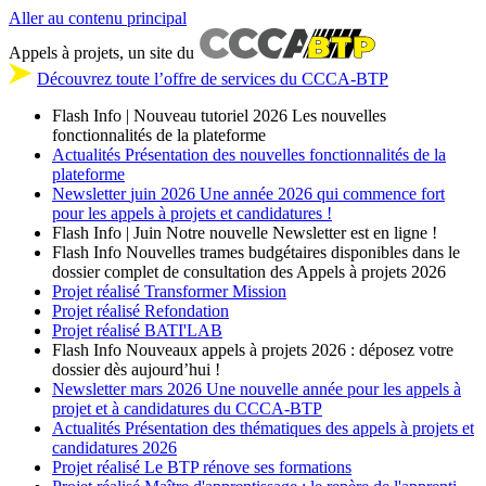
Aller au contenu principal
Appels à projets, un site du
Découvrez toute l’offre de services du CCCA-BTP
Flash Info | Nouveau tutoriel 2026
Les nouvelles
fonctionnalités de la plateforme
Actualités
Présentation des nouvelles fonctionnalités de la
plateforme
Newsletter
juin 2026
Une année 2026 qui commence fort
pour les appels à projets et candidatures !
Flash Info | Juin
Notre nouvelle Newsletter est en ligne !
Flash Info
Nouvelles trames budgétaires disponibles dans le
dossier complet de consultation des Appels à projets 2026
Projet réalisé
Transformer Mission
Projet réalisé
Refondation
Projet réalisé
BATI'LAB
Flash Info
Nouveaux appels à projets 2026 : déposez votre
dossier dès aujourd’hui !
Newsletter
mars 2026
Une nouvelle année pour les appels à
projet et à candidatures du CCCA-BTP
Actualités
Présentation des thématiques des appels à projets et
candidatures 2026
Projet réalisé
Le BTP rénove ses formations