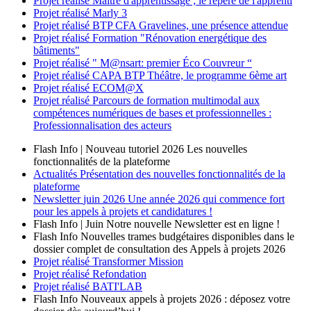
Projet réalisé
Maître d'apprentissage ; le repère de l'apprenti
Projet réalisé
Marly 3
Projet réalisé
BTP CFA Gravelines, une présence attendue
Projet réalisé
Formation "Rénovation energétique des
bâtiments"
Projet réalisé
" M@nsart: premier Éco Couvreur “
Projet réalisé
CAPA BTP Théâtre, le programme 6ème art
Projet réalisé
ECOM@X
Projet réalisé
Parcours de formation multimodal aux
compétences numériques de bases et professionnelles :
Professionnalisation des acteurs
Flash Info | Nouveau tutoriel 2026
Les nouvelles
fonctionnalités de la plateforme
Actualités
Présentation des nouvelles fonctionnalités de la
plateforme
Newsletter
juin 2026
Une année 2026 qui commence fort
pour les appels à projets et candidatures !
Flash Info | Juin
Notre nouvelle Newsletter est en ligne !
Flash Info
Nouvelles trames budgétaires disponibles dans le
dossier complet de consultation des Appels à projets 2026
Projet réalisé
Transformer Mission
Projet réalisé
Refondation
Projet réalisé
BATI'LAB
Flash Info
Nouveaux appels à projets 2026 : déposez votre