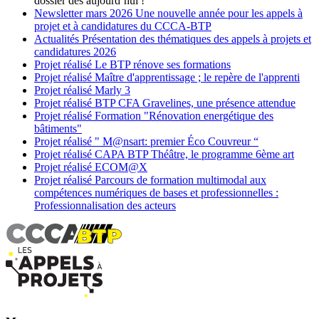
dossier dès aujourd’hui !
Newsletter
mars 2026
Une nouvelle année pour les appels à
projet et à candidatures du CCCA-BTP
Actualités
Présentation des thématiques des appels à projets et
candidatures 2026
Projet réalisé
Le BTP rénove ses formations
Projet réalisé
Maître d'apprentissage ; le repère de l'apprenti
Projet réalisé
Marly 3
Projet réalisé
BTP CFA Gravelines, une présence attendue
Projet réalisé
Formation "Rénovation energétique des
bâtiments"
Projet réalisé
" M@nsart: premier Éco Couvreur “
Projet réalisé
CAPA BTP Théâtre, le programme 6ème art
Projet réalisé
ECOM@X
Projet réalisé
Parcours de formation multimodal aux
compétences numériques de bases et professionnelles :
Professionnalisation des acteurs