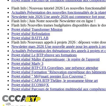
Projet réalisé
Parcours de formation multimodal aux compétences
Flash Info | Nouveau tutoriel 2026
Les nouvelles fonctionnalité
Actualités
Présentation des nouvelles fonctionnalités de la plat
Newsletter
juin 2026
Une année 2026 qui commence fort pour les
Flash Info | Juin
Notre nouvelle Newsletter est en ligne !
Flash Info
Nouvelles trames budgétaires disponibles dans le dos
Projet réalisé
Transformer Mission
Projet réalisé
Refondation
Projet réalisé
BATI'LAB
Flash Info
Nouveaux appels à projets 2026 : déposez votre doss
Newsletter
mars 2026
Une nouvelle année pour les appels à p
Actualités
Présentation des thématiques des appels à projets et
Projet réalisé
Le BTP rénove ses formations
Projet réalisé
Maître d'apprentissage ; le repère de l'apprenti
Projet réalisé
Marly 3
Projet réalisé
BTP CFA Gravelines, une présence attendue
Projet réalisé
Formation "Rénovation energétique des bâtiment
Projet réalisé
" M@nsart: premier Éco Couvreur “
Projet réalisé
CAPA BTP Théâtre, le programme 6ème art
Projet réalisé
ECOM@X
Projet réalisé
Parcours de formation multimodal aux compétences