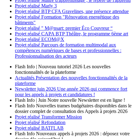
Projet réalisé
Maître d'apprentissage ; le repère de l'apprenti
Projet réalisé
Marly 3
Projet réalisé
BTP CFA Gravelines, une présence attendue
Projet réalisé
Formation "Rénovation energétique des
bâtiments"
Projet réalisé
" M@nsart: premier Éco Couvreur “
Projet réalisé
CAPA BTP Théâtre, le programme 6ème art
Projet réalisé
ECOM@X
Projet réalisé
Parcours de formation multimodal aux
compétences numériques de bases et professionnelles :
Professionnalisation des acteurs
Flash Info | Nouveau tutoriel 2026
Les nouvelles
fonctionnalités de la plateforme
Actualités
Présentation des nouvelles fonctionnalités de la
plateforme
Newsletter
juin 2026
Une année 2026 qui commence fort
pour les appels à projets et candidatures !
Flash Info | Juin
Notre nouvelle Newsletter est en ligne !
Flash Info
Nouvelles trames budgétaires disponibles dans le
dossier complet de consultation des Appels à projets 2026
Projet réalisé
Transformer Mission
Projet réalisé
Refondation
Projet réalisé
BATI'LAB
Flash Info
Nouveaux appels à projets 2026 : déposez votre