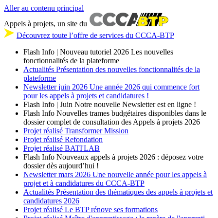
Aller au contenu principal
Appels à projets, un site du
Découvrez toute l’offre de services du CCCA-BTP
Flash Info | Nouveau tutoriel 2026
Les nouvelles
fonctionnalités de la plateforme
Actualités
Présentation des nouvelles fonctionnalités de la
plateforme
Newsletter
juin 2026
Une année 2026 qui commence fort
pour les appels à projets et candidatures !
Flash Info | Juin
Notre nouvelle Newsletter est en ligne !
Flash Info
Nouvelles trames budgétaires disponibles dans le
dossier complet de consultation des Appels à projets 2026
Projet réalisé
Transformer Mission
Projet réalisé
Refondation
Projet réalisé
BATI'LAB
Flash Info
Nouveaux appels à projets 2026 : déposez votre
dossier dès aujourd’hui !
Newsletter
mars 2026
Une nouvelle année pour les appels à
projet et à candidatures du CCCA-BTP
Actualités
Présentation des thématiques des appels à projets et
candidatures 2026
Projet réalisé
Le BTP rénove ses formations