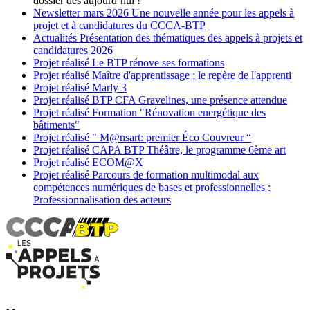
dossier dès aujourd’hui !
Newsletter
mars 2026
Une nouvelle année pour les appels à
projet et à candidatures du CCCA-BTP
Actualités
Présentation des thématiques des appels à projets et
candidatures 2026
Projet réalisé
Le BTP rénove ses formations
Projet réalisé
Maître d'apprentissage ; le repère de l'apprenti
Projet réalisé
Marly 3
Projet réalisé
BTP CFA Gravelines, une présence attendue
Projet réalisé
Formation "Rénovation energétique des
bâtiments"
Projet réalisé
" M@nsart: premier Éco Couvreur “
Projet réalisé
CAPA BTP Théâtre, le programme 6ème art
Projet réalisé
ECOM@X
Projet réalisé
Parcours de formation multimodal aux
compétences numériques de bases et professionnelles :
Professionnalisation des acteurs