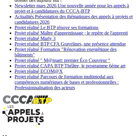
dossier dès aujourd’hui !
Newsletter
mars 2026
Une nouvelle année pour les appels à
projet et à candidatures du CCCA-BTP
Actualités
Présentation des thématiques des appels à projets et
candidatures 2026
Projet réalisé
Le BTP rénove ses formations
Projet réalisé
Maître d'apprentissage ; le repère de l'apprenti
Projet réalisé
Marly 3
Projet réalisé
BTP CFA Gravelines, une présence attendue
Projet réalisé
Formation "Rénovation energétique des
bâtiments"
Projet réalisé
" M@nsart: premier Éco Couvreur “
Projet réalisé
CAPA BTP Théâtre, le programme 6ème art
Projet réalisé
ECOM@X
Projet réalisé
Parcours de formation multimodal aux
compétences numériques de bases et professionnelles :
Professionnalisation des acteurs