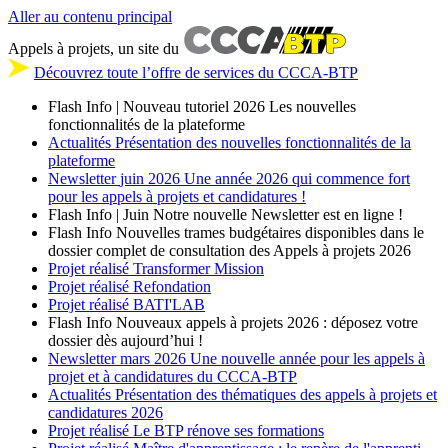
Aller au contenu principal
Appels à projets, un site du
Découvrez toute l’offre de services du CCCA-BTP
Flash Info | Nouveau tutoriel 2026
Les nouvelles
fonctionnalités de la plateforme
Actualités
Présentation des nouvelles fonctionnalités de la
plateforme
Newsletter
juin 2026
Une année 2026 qui commence fort
pour les appels à projets et candidatures !
Flash Info | Juin
Notre nouvelle Newsletter est en ligne !
Flash Info
Nouvelles trames budgétaires disponibles dans le
dossier complet de consultation des Appels à projets 2026
Projet réalisé
Transformer Mission
Projet réalisé
Refondation
Projet réalisé
BATI'LAB
Flash Info
Nouveaux appels à projets 2026 : déposez votre
dossier dès aujourd’hui !
Newsletter
mars 2026
Une nouvelle année pour les appels à
projet et à candidatures du CCCA-BTP
Actualités
Présentation des thématiques des appels à projets et
candidatures 2026
Projet réalisé
Le BTP rénove ses formations