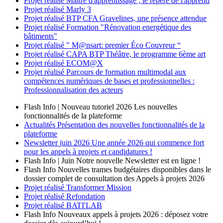
Projet réalisé
Maître d'apprentissage ; le repère de l'apprenti
Projet réalisé
Marly 3
Projet réalisé
BTP CFA Gravelines, une présence attendue
Projet réalisé
Formation "Rénovation energétique des
bâtiments"
Projet réalisé
" M@nsart: premier Éco Couvreur “
Projet réalisé
CAPA BTP Théâtre, le programme 6ème art
Projet réalisé
ECOM@X
Projet réalisé
Parcours de formation multimodal aux
compétences numériques de bases et professionnelles :
Professionnalisation des acteurs
Flash Info | Nouveau tutoriel 2026
Les nouvelles
fonctionnalités de la plateforme
Actualités
Présentation des nouvelles fonctionnalités de la
plateforme
Newsletter
juin 2026
Une année 2026 qui commence fort
pour les appels à projets et candidatures !
Flash Info | Juin
Notre nouvelle Newsletter est en ligne !
Flash Info
Nouvelles trames budgétaires disponibles dans le
dossier complet de consultation des Appels à projets 2026
Projet réalisé
Transformer Mission
Projet réalisé
Refondation
Projet réalisé
BATI'LAB
Flash Info
Nouveaux appels à projets 2026 : déposez votre