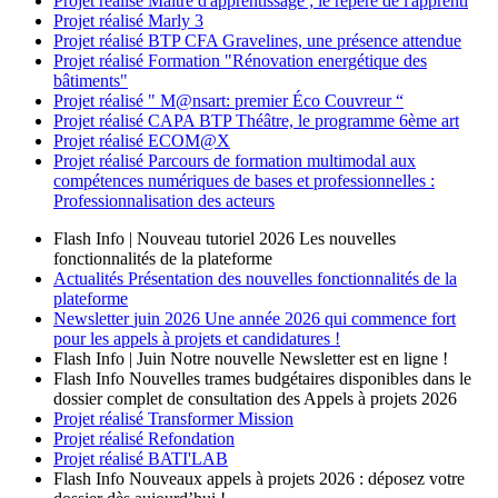
Projet réalisé
Maître d'apprentissage ; le repère de l'apprenti
Projet réalisé
Marly 3
Projet réalisé
BTP CFA Gravelines, une présence attendue
Projet réalisé
Formation "Rénovation energétique des
bâtiments"
Projet réalisé
" M@nsart: premier Éco Couvreur “
Projet réalisé
CAPA BTP Théâtre, le programme 6ème art
Projet réalisé
ECOM@X
Projet réalisé
Parcours de formation multimodal aux
compétences numériques de bases et professionnelles :
Professionnalisation des acteurs
Flash Info | Nouveau tutoriel 2026
Les nouvelles
fonctionnalités de la plateforme
Actualités
Présentation des nouvelles fonctionnalités de la
plateforme
Newsletter
juin 2026
Une année 2026 qui commence fort
pour les appels à projets et candidatures !
Flash Info | Juin
Notre nouvelle Newsletter est en ligne !
Flash Info
Nouvelles trames budgétaires disponibles dans le
dossier complet de consultation des Appels à projets 2026
Projet réalisé
Transformer Mission
Projet réalisé
Refondation
Projet réalisé
BATI'LAB
Flash Info
Nouveaux appels à projets 2026 : déposez votre