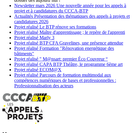
dossier dès aujourd’hui !
Newsletter
mars 2026
Une nouvelle année pour les appels à
projet et à candidatures du CCCA-BTP
Actualités
Présentation des thématiques des appels à projets et
candidatures 2026
Projet réalisé
Le BTP rénove ses formations
Projet réalisé
Maître d'apprentissage ; le repère de l'apprenti
Projet réalisé
Marly 3
Projet réalisé
BTP CFA Gravelines, une présence attendue
Projet réalisé
Formation "Rénovation energétique des
bâtiments"
Projet réalisé
" M@nsart: premier Éco Couvreur “
Projet réalisé
CAPA BTP Théâtre, le programme 6ème art
Projet réalisé
ECOM@X
Projet réalisé
Parcours de formation multimodal aux
compétences numériques de bases et professionnelles :
Professionnalisation des acteurs