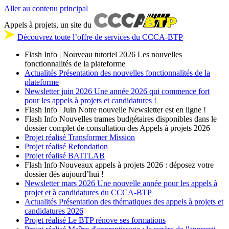
Aller au contenu principal
Appels à projets, un site du
Découvrez toute l’offre de services du CCCA-BTP
Flash Info | Nouveau tutoriel 2026
Les nouvelles
fonctionnalités de la plateforme
Actualités
Présentation des nouvelles fonctionnalités de la
plateforme
Newsletter
juin 2026
Une année 2026 qui commence fort
pour les appels à projets et candidatures !
Flash Info | Juin
Notre nouvelle Newsletter est en ligne !
Flash Info
Nouvelles trames budgétaires disponibles dans le
dossier complet de consultation des Appels à projets 2026
Projet réalisé
Transformer Mission
Projet réalisé
Refondation
Projet réalisé
BATI'LAB
Flash Info
Nouveaux appels à projets 2026 : déposez votre
dossier dès aujourd’hui !
Newsletter
mars 2026
Une nouvelle année pour les appels à
projet et à candidatures du CCCA-BTP
Actualités
Présentation des thématiques des appels à projets et
candidatures 2026
Projet réalisé
Le BTP rénove ses formations