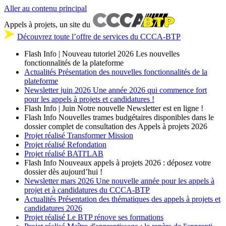
Aller au contenu principal
Appels à projets, un site du
Découvrez toute l’offre de services du CCCA-BTP
Flash Info | Nouveau tutoriel 2026
Les nouvelles
fonctionnalités de la plateforme
Actualités
Présentation des nouvelles fonctionnalités de la
plateforme
Newsletter
juin 2026
Une année 2026 qui commence fort
pour les appels à projets et candidatures !
Flash Info | Juin
Notre nouvelle Newsletter est en ligne !
Flash Info
Nouvelles trames budgétaires disponibles dans le
dossier complet de consultation des Appels à projets 2026
Projet réalisé
Transformer Mission
Projet réalisé
Refondation
Projet réalisé
BATI'LAB
Flash Info
Nouveaux appels à projets 2026 : déposez votre
dossier dès aujourd’hui !
Newsletter
mars 2026
Une nouvelle année pour les appels à
projet et à candidatures du CCCA-BTP
Actualités
Présentation des thématiques des appels à projets et
candidatures 2026
Projet réalisé
Le BTP rénove ses formations