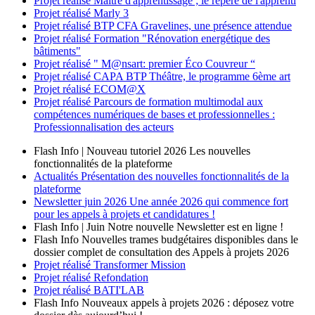
Projet réalisé
Maître d'apprentissage ; le repère de l'apprenti
Projet réalisé
Marly 3
Projet réalisé
BTP CFA Gravelines, une présence attendue
Projet réalisé
Formation "Rénovation energétique des
bâtiments"
Projet réalisé
" M@nsart: premier Éco Couvreur “
Projet réalisé
CAPA BTP Théâtre, le programme 6ème art
Projet réalisé
ECOM@X
Projet réalisé
Parcours de formation multimodal aux
compétences numériques de bases et professionnelles :
Professionnalisation des acteurs
Flash Info | Nouveau tutoriel 2026
Les nouvelles
fonctionnalités de la plateforme
Actualités
Présentation des nouvelles fonctionnalités de la
plateforme
Newsletter
juin 2026
Une année 2026 qui commence fort
pour les appels à projets et candidatures !
Flash Info | Juin
Notre nouvelle Newsletter est en ligne !
Flash Info
Nouvelles trames budgétaires disponibles dans le
dossier complet de consultation des Appels à projets 2026
Projet réalisé
Transformer Mission
Projet réalisé
Refondation
Projet réalisé
BATI'LAB
Flash Info
Nouveaux appels à projets 2026 : déposez votre