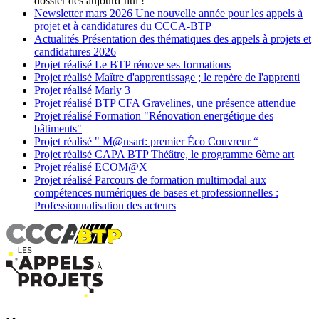
dossier dès aujourd’hui !
Newsletter
mars 2026
Une nouvelle année pour les appels à
projet et à candidatures du CCCA-BTP
Actualités
Présentation des thématiques des appels à projets et
candidatures 2026
Projet réalisé
Le BTP rénove ses formations
Projet réalisé
Maître d'apprentissage ; le repère de l'apprenti
Projet réalisé
Marly 3
Projet réalisé
BTP CFA Gravelines, une présence attendue
Projet réalisé
Formation "Rénovation energétique des
bâtiments"
Projet réalisé
" M@nsart: premier Éco Couvreur “
Projet réalisé
CAPA BTP Théâtre, le programme 6ème art
Projet réalisé
ECOM@X
Projet réalisé
Parcours de formation multimodal aux
compétences numériques de bases et professionnelles :
Professionnalisation des acteurs