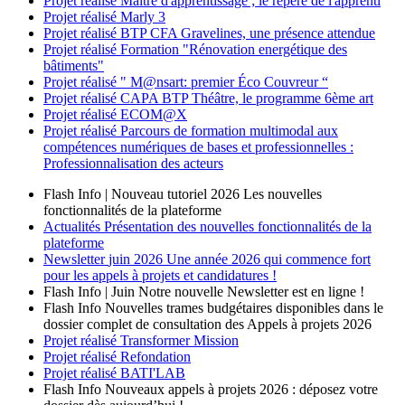
Projet réalisé
Maître d'apprentissage ; le repère de l'apprenti
Projet réalisé
Marly 3
Projet réalisé
BTP CFA Gravelines, une présence attendue
Projet réalisé
Formation "Rénovation energétique des
bâtiments"
Projet réalisé
" M@nsart: premier Éco Couvreur “
Projet réalisé
CAPA BTP Théâtre, le programme 6ème art
Projet réalisé
ECOM@X
Projet réalisé
Parcours de formation multimodal aux
compétences numériques de bases et professionnelles :
Professionnalisation des acteurs
Flash Info | Nouveau tutoriel 2026
Les nouvelles
fonctionnalités de la plateforme
Actualités
Présentation des nouvelles fonctionnalités de la
plateforme
Newsletter
juin 2026
Une année 2026 qui commence fort
pour les appels à projets et candidatures !
Flash Info | Juin
Notre nouvelle Newsletter est en ligne !
Flash Info
Nouvelles trames budgétaires disponibles dans le
dossier complet de consultation des Appels à projets 2026
Projet réalisé
Transformer Mission
Projet réalisé
Refondation
Projet réalisé
BATI'LAB
Flash Info
Nouveaux appels à projets 2026 : déposez votre