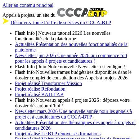
Aller au contenu principal
Appels à projets, un site du
Découvrez toute l’offre de services du CCCA-BTP
Flash Info | Nouveau tutoriel 2026
Les nouvelles
fonctionnalités de la plateforme
Actualités
Présentation des nouvelles fonctionnalités de la
plateforme
Newsletter
juin 2026
Une année 2026 qui commence fort
pour les appels à projets et candidatures !
Flash Info | Juin
Notre nouvelle Newsletter est en ligne !
Flash Info
Nouvelles trames budgétaires disponibles dans le
dossier complet de consultation des Appels à projets 2026
Projet réalisé
Transformer Mission
Projet réalisé
Refondation
Projet réalisé
BATI'LAB
Flash Info
Nouveaux appels à projets 2026 : déposez votre
dossier dès aujourd’hui !
Newsletter
mars 2026
Une nouvelle année pour les appels à
projet et à candidatures du CCCA-BTP
Actualités
Présentation des thématiques des appels à projets et
candidatures 2026
Projet réalisé
Le BTP rénove ses formations