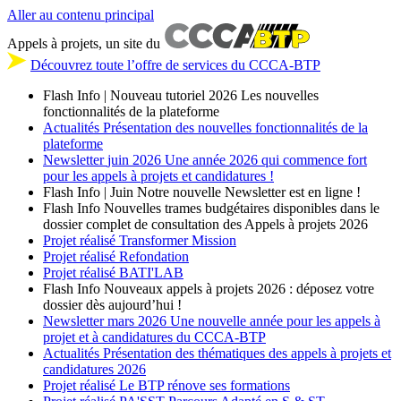
Aller au contenu principal
Appels à projets, un site du
Découvrez toute l’offre de services du CCCA-BTP
Flash Info | Nouveau tutoriel 2026
Les nouvelles
fonctionnalités de la plateforme
Actualités
Présentation des nouvelles fonctionnalités de la
plateforme
Newsletter
juin 2026
Une année 2026 qui commence fort
pour les appels à projets et candidatures !
Flash Info | Juin
Notre nouvelle Newsletter est en ligne !
Flash Info
Nouvelles trames budgétaires disponibles dans le
dossier complet de consultation des Appels à projets 2026
Projet réalisé
Transformer Mission
Projet réalisé
Refondation
Projet réalisé
BATI'LAB
Flash Info
Nouveaux appels à projets 2026 : déposez votre
dossier dès aujourd’hui !
Newsletter
mars 2026
Une nouvelle année pour les appels à
projet et à candidatures du CCCA-BTP
Actualités
Présentation des thématiques des appels à projets et
candidatures 2026
Projet réalisé
Le BTP rénove ses formations