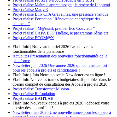
Projet réalisé
PA'SST Parcours Adapté en S & ST
Projet réalisé
Maître d'apprentissage ; le repère de l'apprenti
Projet réalisé
Marly 3
Projet réalisé
BTP CFA Gravelines, une présence attendue
Projet réalisé
Formation "Rénovation energétique des
bâtiments"
Projet réalisé
" M@nsart: premier Éco Couvreur “
Projet réalisé
CAPA BTP Théâtre, le programme 6ème art
Projet réalisé
ECOM@X
Flash Info | Nouveau tutoriel 2026
Les nouvelles
fonctionnalités de la plateforme
Actualités
Présentation des nouvelles fonctionnalités de la
plateforme
Newsletter
juin 2026
Une année 2026 qui commence fort
pour les appels à projets et candidatures !
Flash Info | Juin
Notre nouvelle Newsletter est en ligne !
Flash Info
Nouvelles trames budgétaires disponibles dans le
dossier complet de consultation des Appels à projets 2026
Projet réalisé
Transformer Mission
Projet réalisé
Refondation
Projet réalisé
BATI'LAB
Flash Info
Nouveaux appels à projets 2026 : déposez votre
dossier dès aujourd’hui !
Newsletter
mars 2026
Une nouvelle année pour les appels à