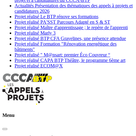
projet et à candidatures du CCCA-BTP
Actualités
Présentation des thématiques des appels à projets et
candidatures 2026
Projet réalisé
Le BTP rénove ses formations
Projet réalisé
PA'SST Parcours Adapté en S & ST
Projet réalisé
Maître d'apprentissage ; le repère de l'apprenti
Projet réalisé
Marly 3
Projet réalisé
BTP CFA Gravelines, une présence attendue
Projet réalisé
Formation "Rénovation energétique des
bâtiments"
Projet réalisé
" M@nsart: premier Éco Couvreur “
Projet réalisé
CAPA BTP Théâtre, le programme 6ème art
Projet réalisé
ECOM@X
Menu