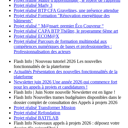
Projet réalisé
Maître d'apprentissage ; le repère de l'apprenti
Projet réalisé
Marly 3
Projet réalisé
BTP CFA Gravelines, une présence attendue
Projet réalisé
Formation "Rénovation energétique des
bâtiments"
Projet réalisé
" M@nsart: premier Éco Couvreur “
Projet réalisé
CAPA BTP Théâtre, le programme 6ème art
Projet réalisé
ECOM@X
Projet réalisé
Parcours de formation multimodal aux
compétences numériques de bases et professionnelles :
Professionnalisation des acteurs
Flash Info | Nouveau tutoriel 2026
Les nouvelles
fonctionnalités de la plateforme
Actualités
Présentation des nouvelles fonctionnalités de la
plateforme
Newsletter
juin 2026
Une année 2026 qui commence fort
pour les appels à projets et candidatures !
Flash Info | Juin
Notre nouvelle Newsletter est en ligne !
Flash Info
Nouvelles trames budgétaires disponibles dans le
dossier complet de consultation des Appels à projets 2026
Projet réalisé
Transformer Mission
Projet réalisé
Refondation
Projet réalisé
BATI'LAB
Flash Info
Nouveaux appels à projets 2026 : déposez votre