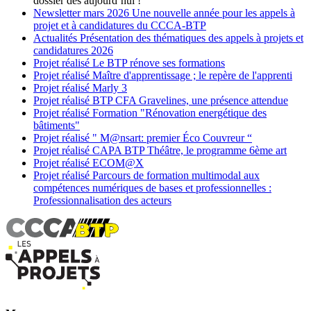
dossier dès aujourd’hui !
Newsletter
mars 2026
Une nouvelle année pour les appels à
projet et à candidatures du CCCA-BTP
Actualités
Présentation des thématiques des appels à projets et
candidatures 2026
Projet réalisé
Le BTP rénove ses formations
Projet réalisé
Maître d'apprentissage ; le repère de l'apprenti
Projet réalisé
Marly 3
Projet réalisé
BTP CFA Gravelines, une présence attendue
Projet réalisé
Formation "Rénovation energétique des
bâtiments"
Projet réalisé
" M@nsart: premier Éco Couvreur “
Projet réalisé
CAPA BTP Théâtre, le programme 6ème art
Projet réalisé
ECOM@X
Projet réalisé
Parcours de formation multimodal aux
compétences numériques de bases et professionnelles :
Professionnalisation des acteurs