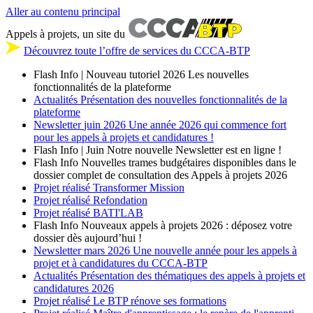
Aller au contenu principal
Appels à projets, un site du
Découvrez toute l’offre de services du CCCA-BTP
Flash Info | Nouveau tutoriel 2026
Les nouvelles
fonctionnalités de la plateforme
Actualités
Présentation des nouvelles fonctionnalités de la
plateforme
Newsletter
juin 2026
Une année 2026 qui commence fort
pour les appels à projets et candidatures !
Flash Info | Juin
Notre nouvelle Newsletter est en ligne !
Flash Info
Nouvelles trames budgétaires disponibles dans le
dossier complet de consultation des Appels à projets 2026
Projet réalisé
Transformer Mission
Projet réalisé
Refondation
Projet réalisé
BATI'LAB
Flash Info
Nouveaux appels à projets 2026 : déposez votre
dossier dès aujourd’hui !
Newsletter
mars 2026
Une nouvelle année pour les appels à
projet et à candidatures du CCCA-BTP
Actualités
Présentation des thématiques des appels à projets et
candidatures 2026
Projet réalisé
Le BTP rénove ses formations