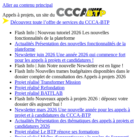
Aller au contenu principal
Appels à projets, un site du
Découvrez toute l’offre de services du CCCA-BTP
Flash Info | Nouveau tutoriel 2026
Les nouvelles
fonctionnalités de la plateforme
Actualités
Présentation des nouvelles fonctionnalités de la
plateforme
Newsletter
juin 2026
Une année 2026 qui commence fort
pour les appels à projets et candidatures !
Flash Info | Juin
Notre nouvelle Newsletter est en ligne !
Flash Info
Nouvelles trames budgétaires disponibles dans le
dossier complet de consultation des Appels à projets 2026
Projet réalisé
Transformer Mission
Projet réalisé
Refondation
Projet réalisé
BATI'LAB
Flash Info
Nouveaux appels à projets 2026 : déposez votre
dossier dès aujourd’hui !
Newsletter
mars 2026
Une nouvelle année pour les appels à
projet et à candidatures du CCCA-BTP
Actualités
Présentation des thématiques des appels à projets et
candidatures 2026
Projet réalisé
Le BTP rénove ses formations