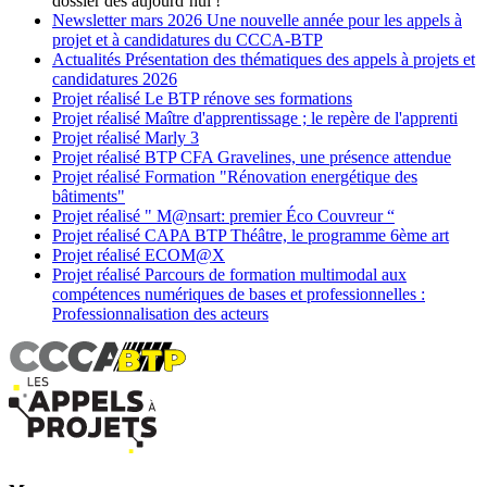
dossier dès aujourd’hui !
Newsletter
mars 2026
Une nouvelle année pour les appels à
projet et à candidatures du CCCA-BTP
Actualités
Présentation des thématiques des appels à projets et
candidatures 2026
Projet réalisé
Le BTP rénove ses formations
Projet réalisé
Maître d'apprentissage ; le repère de l'apprenti
Projet réalisé
Marly 3
Projet réalisé
BTP CFA Gravelines, une présence attendue
Projet réalisé
Formation "Rénovation energétique des
bâtiments"
Projet réalisé
" M@nsart: premier Éco Couvreur “
Projet réalisé
CAPA BTP Théâtre, le programme 6ème art
Projet réalisé
ECOM@X
Projet réalisé
Parcours de formation multimodal aux
compétences numériques de bases et professionnelles :
Professionnalisation des acteurs