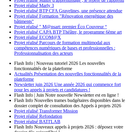
Projet réalisé
Maître d'apprentissage ; le repère de l'apprenti
Projet réalisé
Marly 3
Projet réalisé
BTP CFA Gravelines, une présence attendue
Projet réalisé
Formation "Rénovation energétique des
bâtiments"
Projet réalisé
" M@nsart: premier Éco Couvreur “
Projet réalisé
CAPA BTP Théâtre, le programme 6ème art
Projet réalisé
ECOM@X
Projet réalisé
Parcours de formation multimodal aux
compétences numériques de bases et professionnelles :
Professionnalisation des acteurs
Flash Info | Nouveau tutoriel 2026
Les nouvelles
fonctionnalités de la plateforme
Actualités
Présentation des nouvelles fonctionnalités de la
plateforme
Newsletter
juin 2026
Une année 2026 qui commence fort
pour les appels à projets et candidatures !
Flash Info | Juin
Notre nouvelle Newsletter est en ligne !
Flash Info
Nouvelles trames budgétaires disponibles dans le
dossier complet de consultation des Appels à projets 2026
Projet réalisé
Transformer Mission
Projet réalisé
Refondation
Projet réalisé
BATI'LAB
Flash Info
Nouveaux appels à projets 2026 : déposez votre