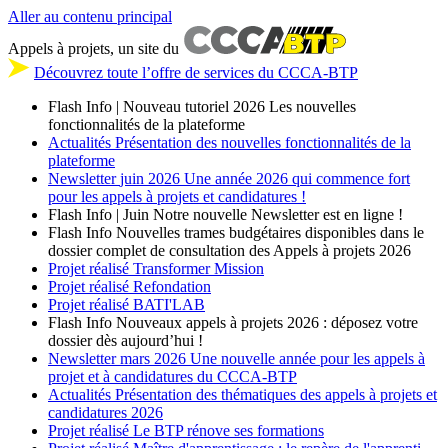
Aller au contenu principal
Appels à projets, un site du
Découvrez toute l’offre de services du CCCA-BTP
Flash Info | Nouveau tutoriel 2026
Les nouvelles
fonctionnalités de la plateforme
Actualités
Présentation des nouvelles fonctionnalités de la
plateforme
Newsletter
juin 2026
Une année 2026 qui commence fort
pour les appels à projets et candidatures !
Flash Info | Juin
Notre nouvelle Newsletter est en ligne !
Flash Info
Nouvelles trames budgétaires disponibles dans le
dossier complet de consultation des Appels à projets 2026
Projet réalisé
Transformer Mission
Projet réalisé
Refondation
Projet réalisé
BATI'LAB
Flash Info
Nouveaux appels à projets 2026 : déposez votre
dossier dès aujourd’hui !
Newsletter
mars 2026
Une nouvelle année pour les appels à
projet et à candidatures du CCCA-BTP
Actualités
Présentation des thématiques des appels à projets et
candidatures 2026
Projet réalisé
Le BTP rénove ses formations