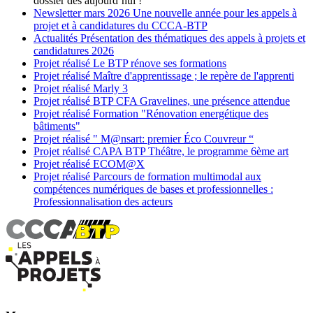
dossier dès aujourd’hui !
Newsletter
mars 2026
Une nouvelle année pour les appels à
projet et à candidatures du CCCA-BTP
Actualités
Présentation des thématiques des appels à projets et
candidatures 2026
Projet réalisé
Le BTP rénove ses formations
Projet réalisé
Maître d'apprentissage ; le repère de l'apprenti
Projet réalisé
Marly 3
Projet réalisé
BTP CFA Gravelines, une présence attendue
Projet réalisé
Formation "Rénovation energétique des
bâtiments"
Projet réalisé
" M@nsart: premier Éco Couvreur “
Projet réalisé
CAPA BTP Théâtre, le programme 6ème art
Projet réalisé
ECOM@X
Projet réalisé
Parcours de formation multimodal aux
compétences numériques de bases et professionnelles :
Professionnalisation des acteurs