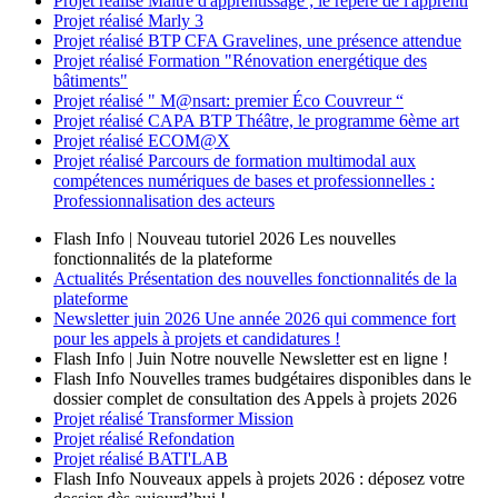
Projet réalisé
Maître d'apprentissage ; le repère de l'apprenti
Projet réalisé
Marly 3
Projet réalisé
BTP CFA Gravelines, une présence attendue
Projet réalisé
Formation "Rénovation energétique des
bâtiments"
Projet réalisé
" M@nsart: premier Éco Couvreur “
Projet réalisé
CAPA BTP Théâtre, le programme 6ème art
Projet réalisé
ECOM@X
Projet réalisé
Parcours de formation multimodal aux
compétences numériques de bases et professionnelles :
Professionnalisation des acteurs
Flash Info | Nouveau tutoriel 2026
Les nouvelles
fonctionnalités de la plateforme
Actualités
Présentation des nouvelles fonctionnalités de la
plateforme
Newsletter
juin 2026
Une année 2026 qui commence fort
pour les appels à projets et candidatures !
Flash Info | Juin
Notre nouvelle Newsletter est en ligne !
Flash Info
Nouvelles trames budgétaires disponibles dans le
dossier complet de consultation des Appels à projets 2026
Projet réalisé
Transformer Mission
Projet réalisé
Refondation
Projet réalisé
BATI'LAB
Flash Info
Nouveaux appels à projets 2026 : déposez votre