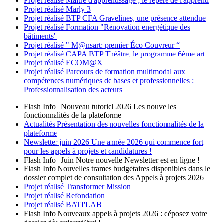
Projet réalisé
Maître d'apprentissage ; le repère de l'apprenti
Projet réalisé
Marly 3
Projet réalisé
BTP CFA Gravelines, une présence attendue
Projet réalisé
Formation "Rénovation energétique des
bâtiments"
Projet réalisé
" M@nsart: premier Éco Couvreur “
Projet réalisé
CAPA BTP Théâtre, le programme 6ème art
Projet réalisé
ECOM@X
Projet réalisé
Parcours de formation multimodal aux
compétences numériques de bases et professionnelles :
Professionnalisation des acteurs
Flash Info | Nouveau tutoriel 2026
Les nouvelles
fonctionnalités de la plateforme
Actualités
Présentation des nouvelles fonctionnalités de la
plateforme
Newsletter
juin 2026
Une année 2026 qui commence fort
pour les appels à projets et candidatures !
Flash Info | Juin
Notre nouvelle Newsletter est en ligne !
Flash Info
Nouvelles trames budgétaires disponibles dans le
dossier complet de consultation des Appels à projets 2026
Projet réalisé
Transformer Mission
Projet réalisé
Refondation
Projet réalisé
BATI'LAB
Flash Info
Nouveaux appels à projets 2026 : déposez votre