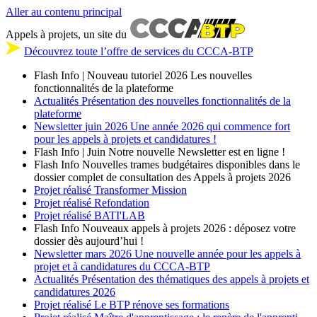
Aller au contenu principal
Appels à projets, un site du
Découvrez toute l’offre de services du CCCA-BTP
Flash Info | Nouveau tutoriel 2026
Les nouvelles
fonctionnalités de la plateforme
Actualités
Présentation des nouvelles fonctionnalités de la
plateforme
Newsletter
juin 2026
Une année 2026 qui commence fort
pour les appels à projets et candidatures !
Flash Info | Juin
Notre nouvelle Newsletter est en ligne !
Flash Info
Nouvelles trames budgétaires disponibles dans le
dossier complet de consultation des Appels à projets 2026
Projet réalisé
Transformer Mission
Projet réalisé
Refondation
Projet réalisé
BATI'LAB
Flash Info
Nouveaux appels à projets 2026 : déposez votre
dossier dès aujourd’hui !
Newsletter
mars 2026
Une nouvelle année pour les appels à
projet et à candidatures du CCCA-BTP
Actualités
Présentation des thématiques des appels à projets et
candidatures 2026
Projet réalisé
Le BTP rénove ses formations