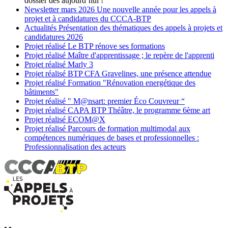
dossier dès aujourd’hui !
Newsletter
mars 2026
Une nouvelle année pour les appels à
projet et à candidatures du CCCA-BTP
Actualités
Présentation des thématiques des appels à projets et
candidatures 2026
Projet réalisé
Le BTP rénove ses formations
Projet réalisé
Maître d'apprentissage ; le repère de l'apprenti
Projet réalisé
Marly 3
Projet réalisé
BTP CFA Gravelines, une présence attendue
Projet réalisé
Formation "Rénovation energétique des
bâtiments"
Projet réalisé
" M@nsart: premier Éco Couvreur “
Projet réalisé
CAPA BTP Théâtre, le programme 6ème art
Projet réalisé
ECOM@X
Projet réalisé
Parcours de formation multimodal aux
compétences numériques de bases et professionnelles :
Professionnalisation des acteurs