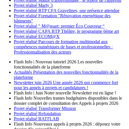
Projet réalisé
Maître d'apprentissage ; le repère de l'apprenti
Projet réalisé
Marly 3
Projet réalisé
BTP CFA Gravelines, une présence attendue
Projet réalisé
Formation "Rénovation energétique des
bâtiments"
Projet réalisé
" M@nsart: premier Éco Couvreur “
Projet réalisé
CAPA BTP Théâtre, le programme 6ème art
Projet réalisé
ECOM@X
Projet réalisé
Parcours de formation multimodal aux
compétences numériques de bases et professionnelles :
Professionnalisation des acteurs
Flash Info | Nouveau tutoriel 2026
Les nouvelles
fonctionnalités de la plateforme
Actualités
Présentation des nouvelles fonctionnalités de la
plateforme
Newsletter
juin 2026
Une année 2026 qui commence fort
pour les appels à projets et candidatures !
Flash Info | Juin
Notre nouvelle Newsletter est en ligne !
Flash Info
Nouvelles trames budgétaires disponibles dans le
dossier complet de consultation des Appels à projets 2026
Projet réalisé
Transformer Mission
Projet réalisé
Refondation
Projet réalisé
BATI'LAB
Flash Info
Nouveaux appels à projets 2026 : déposez votre