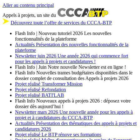
Aller au contenu principal
Appels à projets, un site du
Découvrez toute l’offre de services du CCCA-BTP
Flash Info | Nouveau tutoriel 2026
Les nouvelles
fonctionnalités de la plateforme
Actualités
Présentation des nouvelles fonctionnalités de la
plateforme
Newsletter
juin 2026
Une année 2026 qui commence fort
pour les appels à projets et candidatures !
Flash Info | Juin
Notre nouvelle Newsletter est en ligne !
Flash Info
Nouvelles trames budgétaires disponibles dans le
dossier complet de consultation des Appels à projets 2026
Projet réalisé
Transformer Mission
Projet réalisé
Refondation
Projet réalisé
BATI'LAB
Flash Info
Nouveaux appels à projets 2026 : déposez votre
dossier dès aujourd’hui !
Newsletter
mars 2026
Une nouvelle année pour les appels à
projet et à candidatures du CCCA-BTP
Actualités
Présentation des thématiques des appels à projets et
candidatures 2026
Projet réalisé
Le BTP rénove ses formations