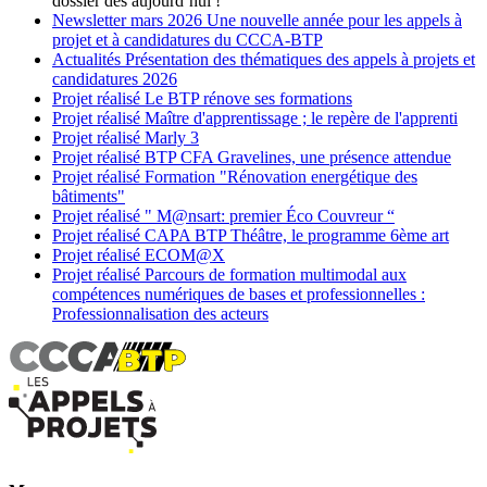
dossier dès aujourd’hui !
Newsletter
mars 2026
Une nouvelle année pour les appels à
projet et à candidatures du CCCA-BTP
Actualités
Présentation des thématiques des appels à projets et
candidatures 2026
Projet réalisé
Le BTP rénove ses formations
Projet réalisé
Maître d'apprentissage ; le repère de l'apprenti
Projet réalisé
Marly 3
Projet réalisé
BTP CFA Gravelines, une présence attendue
Projet réalisé
Formation "Rénovation energétique des
bâtiments"
Projet réalisé
" M@nsart: premier Éco Couvreur “
Projet réalisé
CAPA BTP Théâtre, le programme 6ème art
Projet réalisé
ECOM@X
Projet réalisé
Parcours de formation multimodal aux
compétences numériques de bases et professionnelles :
Professionnalisation des acteurs