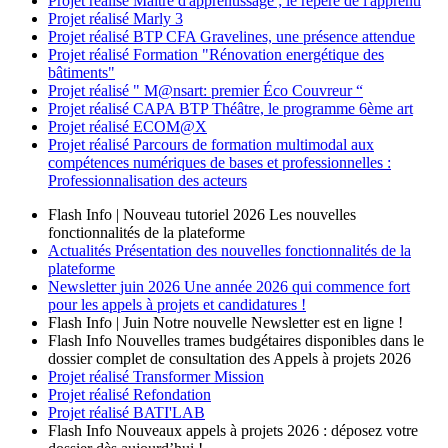
Projet réalisé
Maître d'apprentissage ; le repère de l'apprenti
Projet réalisé
Marly 3
Projet réalisé
BTP CFA Gravelines, une présence attendue
Projet réalisé
Formation "Rénovation energétique des
bâtiments"
Projet réalisé
" M@nsart: premier Éco Couvreur “
Projet réalisé
CAPA BTP Théâtre, le programme 6ème art
Projet réalisé
ECOM@X
Projet réalisé
Parcours de formation multimodal aux
compétences numériques de bases et professionnelles :
Professionnalisation des acteurs
Flash Info | Nouveau tutoriel 2026
Les nouvelles
fonctionnalités de la plateforme
Actualités
Présentation des nouvelles fonctionnalités de la
plateforme
Newsletter
juin 2026
Une année 2026 qui commence fort
pour les appels à projets et candidatures !
Flash Info | Juin
Notre nouvelle Newsletter est en ligne !
Flash Info
Nouvelles trames budgétaires disponibles dans le
dossier complet de consultation des Appels à projets 2026
Projet réalisé
Transformer Mission
Projet réalisé
Refondation
Projet réalisé
BATI'LAB
Flash Info
Nouveaux appels à projets 2026 : déposez votre