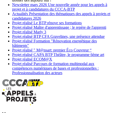
dossier dès aujourd’hui !
Newsletter
mars 2026
Une nouvelle année pour les appels à
projet et à candidatures du CCCA-BTP
Actualités
Présentation des thématiques des appels à projets et
candidatures 2026
Projet réalisé
Le BTP rénove ses formations
Projet réalisé
Maître d'apprentissage ; le repère de l'apprenti
Projet réalisé
Marly 3
Projet réalisé
BTP CFA Gravelines, une présence attendue
Projet réalisé
Formation "Rénovation energétique des
bâtiments"
Projet réalisé
" M@nsart: premier Éco Couvreur “
Projet réalisé
CAPA BTP Théâtre, le programme 6ème art
Projet réalisé
ECOM@X
Projet réalisé
Parcours de formation multimodal aux
compétences numériques de bases et professionnelles :
Professionnalisation des acteurs