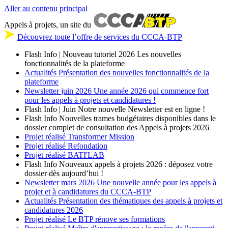
Aller au contenu principal
Appels à projets, un site du
Découvrez toute l’offre de services du CCCA-BTP
Flash Info | Nouveau tutoriel 2026
Les nouvelles
fonctionnalités de la plateforme
Actualités
Présentation des nouvelles fonctionnalités de la
plateforme
Newsletter
juin 2026
Une année 2026 qui commence fort
pour les appels à projets et candidatures !
Flash Info | Juin
Notre nouvelle Newsletter est en ligne !
Flash Info
Nouvelles trames budgétaires disponibles dans le
dossier complet de consultation des Appels à projets 2026
Projet réalisé
Transformer Mission
Projet réalisé
Refondation
Projet réalisé
BATI'LAB
Flash Info
Nouveaux appels à projets 2026 : déposez votre
dossier dès aujourd’hui !
Newsletter
mars 2026
Une nouvelle année pour les appels à
projet et à candidatures du CCCA-BTP
Actualités
Présentation des thématiques des appels à projets et
candidatures 2026
Projet réalisé
Le BTP rénove ses formations