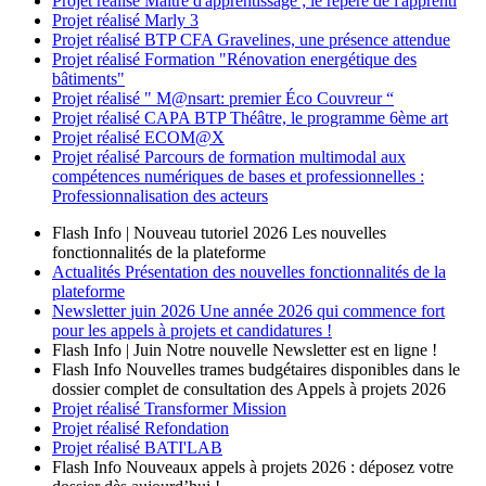
Projet réalisé
Maître d'apprentissage ; le repère de l'apprenti
Projet réalisé
Marly 3
Projet réalisé
BTP CFA Gravelines, une présence attendue
Projet réalisé
Formation "Rénovation energétique des
bâtiments"
Projet réalisé
" M@nsart: premier Éco Couvreur “
Projet réalisé
CAPA BTP Théâtre, le programme 6ème art
Projet réalisé
ECOM@X
Projet réalisé
Parcours de formation multimodal aux
compétences numériques de bases et professionnelles :
Professionnalisation des acteurs
Flash Info | Nouveau tutoriel 2026
Les nouvelles
fonctionnalités de la plateforme
Actualités
Présentation des nouvelles fonctionnalités de la
plateforme
Newsletter
juin 2026
Une année 2026 qui commence fort
pour les appels à projets et candidatures !
Flash Info | Juin
Notre nouvelle Newsletter est en ligne !
Flash Info
Nouvelles trames budgétaires disponibles dans le
dossier complet de consultation des Appels à projets 2026
Projet réalisé
Transformer Mission
Projet réalisé
Refondation
Projet réalisé
BATI'LAB
Flash Info
Nouveaux appels à projets 2026 : déposez votre