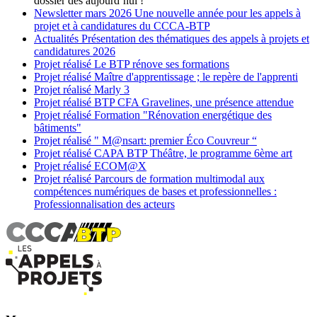
dossier dès aujourd’hui !
Newsletter
mars 2026
Une nouvelle année pour les appels à
projet et à candidatures du CCCA-BTP
Actualités
Présentation des thématiques des appels à projets et
candidatures 2026
Projet réalisé
Le BTP rénove ses formations
Projet réalisé
Maître d'apprentissage ; le repère de l'apprenti
Projet réalisé
Marly 3
Projet réalisé
BTP CFA Gravelines, une présence attendue
Projet réalisé
Formation "Rénovation energétique des
bâtiments"
Projet réalisé
" M@nsart: premier Éco Couvreur “
Projet réalisé
CAPA BTP Théâtre, le programme 6ème art
Projet réalisé
ECOM@X
Projet réalisé
Parcours de formation multimodal aux
compétences numériques de bases et professionnelles :
Professionnalisation des acteurs