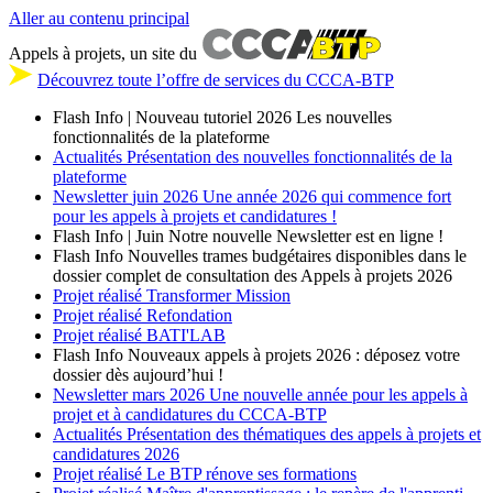
Aller au contenu principal
Appels à projets, un site du
Découvrez toute l’offre de services du CCCA-BTP
Flash Info | Nouveau tutoriel 2026
Les nouvelles
fonctionnalités de la plateforme
Actualités
Présentation des nouvelles fonctionnalités de la
plateforme
Newsletter
juin 2026
Une année 2026 qui commence fort
pour les appels à projets et candidatures !
Flash Info | Juin
Notre nouvelle Newsletter est en ligne !
Flash Info
Nouvelles trames budgétaires disponibles dans le
dossier complet de consultation des Appels à projets 2026
Projet réalisé
Transformer Mission
Projet réalisé
Refondation
Projet réalisé
BATI'LAB
Flash Info
Nouveaux appels à projets 2026 : déposez votre
dossier dès aujourd’hui !
Newsletter
mars 2026
Une nouvelle année pour les appels à
projet et à candidatures du CCCA-BTP
Actualités
Présentation des thématiques des appels à projets et
candidatures 2026
Projet réalisé
Le BTP rénove ses formations