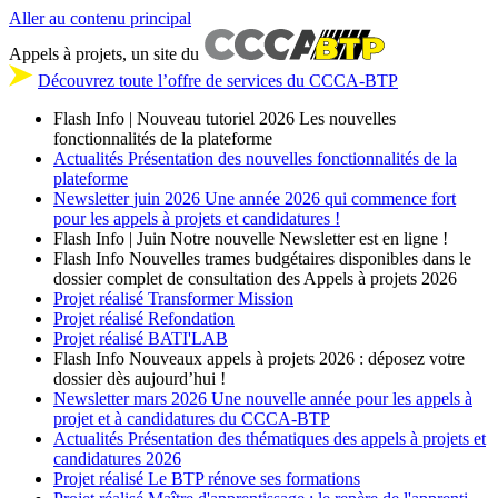
Aller au contenu principal
Appels à projets, un site du
Découvrez toute l’offre de services du CCCA-BTP
Flash Info | Nouveau tutoriel 2026
Les nouvelles
fonctionnalités de la plateforme
Actualités
Présentation des nouvelles fonctionnalités de la
plateforme
Newsletter
juin 2026
Une année 2026 qui commence fort
pour les appels à projets et candidatures !
Flash Info | Juin
Notre nouvelle Newsletter est en ligne !
Flash Info
Nouvelles trames budgétaires disponibles dans le
dossier complet de consultation des Appels à projets 2026
Projet réalisé
Transformer Mission
Projet réalisé
Refondation
Projet réalisé
BATI'LAB
Flash Info
Nouveaux appels à projets 2026 : déposez votre
dossier dès aujourd’hui !
Newsletter
mars 2026
Une nouvelle année pour les appels à
projet et à candidatures du CCCA-BTP
Actualités
Présentation des thématiques des appels à projets et
candidatures 2026
Projet réalisé
Le BTP rénove ses formations