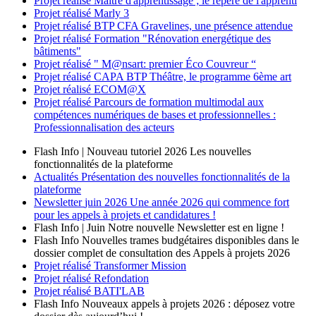
Projet réalisé
Maître d'apprentissage ; le repère de l'apprenti
Projet réalisé
Marly 3
Projet réalisé
BTP CFA Gravelines, une présence attendue
Projet réalisé
Formation "Rénovation energétique des
bâtiments"
Projet réalisé
" M@nsart: premier Éco Couvreur “
Projet réalisé
CAPA BTP Théâtre, le programme 6ème art
Projet réalisé
ECOM@X
Projet réalisé
Parcours de formation multimodal aux
compétences numériques de bases et professionnelles :
Professionnalisation des acteurs
Flash Info | Nouveau tutoriel 2026
Les nouvelles
fonctionnalités de la plateforme
Actualités
Présentation des nouvelles fonctionnalités de la
plateforme
Newsletter
juin 2026
Une année 2026 qui commence fort
pour les appels à projets et candidatures !
Flash Info | Juin
Notre nouvelle Newsletter est en ligne !
Flash Info
Nouvelles trames budgétaires disponibles dans le
dossier complet de consultation des Appels à projets 2026
Projet réalisé
Transformer Mission
Projet réalisé
Refondation
Projet réalisé
BATI'LAB
Flash Info
Nouveaux appels à projets 2026 : déposez votre