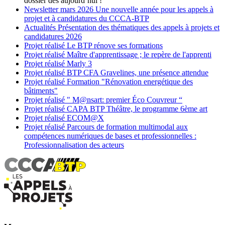
dossier dès aujourd’hui !
Newsletter
mars 2026
Une nouvelle année pour les appels à
projet et à candidatures du CCCA-BTP
Actualités
Présentation des thématiques des appels à projets et
candidatures 2026
Projet réalisé
Le BTP rénove ses formations
Projet réalisé
Maître d'apprentissage ; le repère de l'apprenti
Projet réalisé
Marly 3
Projet réalisé
BTP CFA Gravelines, une présence attendue
Projet réalisé
Formation "Rénovation energétique des
bâtiments"
Projet réalisé
" M@nsart: premier Éco Couvreur “
Projet réalisé
CAPA BTP Théâtre, le programme 6ème art
Projet réalisé
ECOM@X
Projet réalisé
Parcours de formation multimodal aux
compétences numériques de bases et professionnelles :
Professionnalisation des acteurs