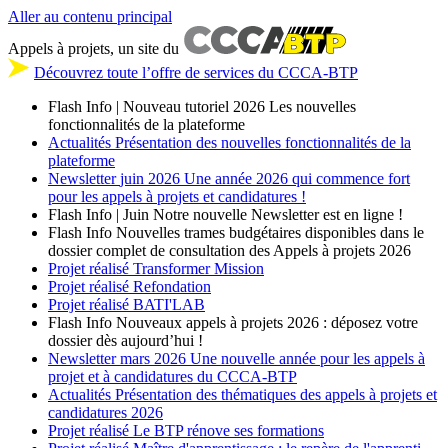
Aller au contenu principal
Appels à projets, un site du
Découvrez toute l’offre de services du CCCA-BTP
Flash Info | Nouveau tutoriel 2026
Les nouvelles
fonctionnalités de la plateforme
Actualités
Présentation des nouvelles fonctionnalités de la
plateforme
Newsletter
juin 2026
Une année 2026 qui commence fort
pour les appels à projets et candidatures !
Flash Info | Juin
Notre nouvelle Newsletter est en ligne !
Flash Info
Nouvelles trames budgétaires disponibles dans le
dossier complet de consultation des Appels à projets 2026
Projet réalisé
Transformer Mission
Projet réalisé
Refondation
Projet réalisé
BATI'LAB
Flash Info
Nouveaux appels à projets 2026 : déposez votre
dossier dès aujourd’hui !
Newsletter
mars 2026
Une nouvelle année pour les appels à
projet et à candidatures du CCCA-BTP
Actualités
Présentation des thématiques des appels à projets et
candidatures 2026
Projet réalisé
Le BTP rénove ses formations