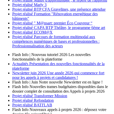
Projet réalisé
Maître d'apprentissage ; le repère de l'apprenti
Projet réalisé
Marly 3
Projet réalisé
BTP CFA Gravelines, une présence attendue
Projet réalisé
Formation "Rénovation energétique des
bâtiments"
Projet réalisé
" M@nsart: premier Éco Couvreur “
Projet réalisé
CAPA BTP Théâtre, le programme 6ème art
Projet réalisé
ECOM@X
Projet réalisé
Parcours de formation multimodal aux
compétences numériques de bases et professionnelles :
Professionnalisation des acteurs
Flash Info | Nouveau tutoriel 2026
Les nouvelles
fonctionnalités de la plateforme
Actualités
Présentation des nouvelles fonctionnalités de la
plateforme
Newsletter
juin 2026
Une année 2026 qui commence fort
pour les appels à projets et candidatures !
Flash Info | Juin
Notre nouvelle Newsletter est en ligne !
Flash Info
Nouvelles trames budgétaires disponibles dans le
dossier complet de consultation des Appels à projets 2026
Projet réalisé
Transformer Mission
Projet réalisé
Refondation
Projet réalisé
BATI'LAB
Flash Info
Nouveaux appels à projets 2026 : déposez votre