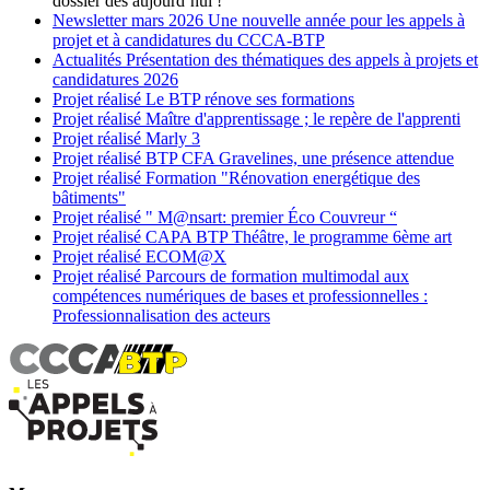
dossier dès aujourd’hui !
Newsletter
mars 2026
Une nouvelle année pour les appels à
projet et à candidatures du CCCA-BTP
Actualités
Présentation des thématiques des appels à projets et
candidatures 2026
Projet réalisé
Le BTP rénove ses formations
Projet réalisé
Maître d'apprentissage ; le repère de l'apprenti
Projet réalisé
Marly 3
Projet réalisé
BTP CFA Gravelines, une présence attendue
Projet réalisé
Formation "Rénovation energétique des
bâtiments"
Projet réalisé
" M@nsart: premier Éco Couvreur “
Projet réalisé
CAPA BTP Théâtre, le programme 6ème art
Projet réalisé
ECOM@X
Projet réalisé
Parcours de formation multimodal aux
compétences numériques de bases et professionnelles :
Professionnalisation des acteurs