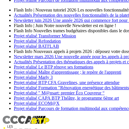
Projet réalisé
Parcours de formation multimodal aux compétences
Flash Info | Nouveau tutoriel 2026
Les nouvelles fonctionnalité
Actualités
Présentation des nouvelles fonctionnalités de la plat
Newsletter
juin 2026
Une année 2026 qui commence fort pour les
Flash Info | Juin
Notre nouvelle Newsletter est en ligne !
Flash Info
Nouvelles trames budgétaires disponibles dans le dos
Projet réalisé
Transformer Mission
Projet réalisé
Refondation
Projet réalisé
BATI'LAB
Flash Info
Nouveaux appels à projets 2026 : déposez votre doss
Newsletter
mars 2026
Une nouvelle année pour les appels à p
Actualités
Présentation des thématiques des appels à projets et
Projet réalisé
Le BTP rénove ses formations
Projet réalisé
Maître d'apprentissage ; le repère de l'apprenti
Projet réalisé
Marly 3
Projet réalisé
BTP CFA Gravelines, une présence attendue
Projet réalisé
Formation "Rénovation energétique des bâtiment
Projet réalisé
" M@nsart: premier Éco Couvreur “
Projet réalisé
CAPA BTP Théâtre, le programme 6ème art
Projet réalisé
ECOM@X
Projet réalisé
Parcours de formation multimodal aux compétences