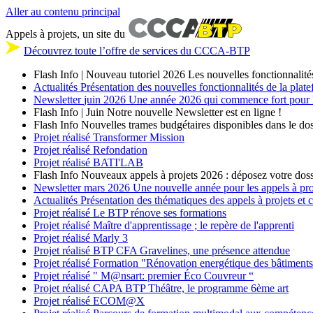
Aller au contenu principal
Appels à projets, un site du
Découvrez toute l’offre de services du CCCA-BTP
Flash Info | Nouveau tutoriel 2026
Les nouvelles fonctionnalité
Actualités
Présentation des nouvelles fonctionnalités de la plat
Newsletter
juin 2026
Une année 2026 qui commence fort pour les
Flash Info | Juin
Notre nouvelle Newsletter est en ligne !
Flash Info
Nouvelles trames budgétaires disponibles dans le dos
Projet réalisé
Transformer Mission
Projet réalisé
Refondation
Projet réalisé
BATI'LAB
Flash Info
Nouveaux appels à projets 2026 : déposez votre doss
Newsletter
mars 2026
Une nouvelle année pour les appels à p
Actualités
Présentation des thématiques des appels à projets et
Projet réalisé
Le BTP rénove ses formations
Projet réalisé
Maître d'apprentissage ; le repère de l'apprenti
Projet réalisé
Marly 3
Projet réalisé
BTP CFA Gravelines, une présence attendue
Projet réalisé
Formation "Rénovation energétique des bâtiment
Projet réalisé
" M@nsart: premier Éco Couvreur “
Projet réalisé
CAPA BTP Théâtre, le programme 6ème art
Projet réalisé
ECOM@X