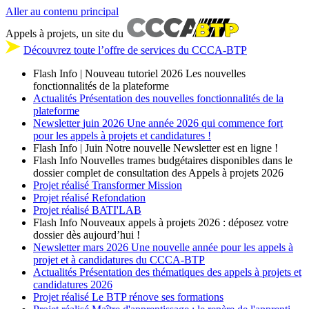
Aller au contenu principal
Appels à projets, un site du
Découvrez toute l’offre de services du CCCA-BTP
Flash Info | Nouveau tutoriel 2026
Les nouvelles
fonctionnalités de la plateforme
Actualités
Présentation des nouvelles fonctionnalités de la
plateforme
Newsletter
juin 2026
Une année 2026 qui commence fort
pour les appels à projets et candidatures !
Flash Info | Juin
Notre nouvelle Newsletter est en ligne !
Flash Info
Nouvelles trames budgétaires disponibles dans le
dossier complet de consultation des Appels à projets 2026
Projet réalisé
Transformer Mission
Projet réalisé
Refondation
Projet réalisé
BATI'LAB
Flash Info
Nouveaux appels à projets 2026 : déposez votre
dossier dès aujourd’hui !
Newsletter
mars 2026
Une nouvelle année pour les appels à
projet et à candidatures du CCCA-BTP
Actualités
Présentation des thématiques des appels à projets et
candidatures 2026
Projet réalisé
Le BTP rénove ses formations