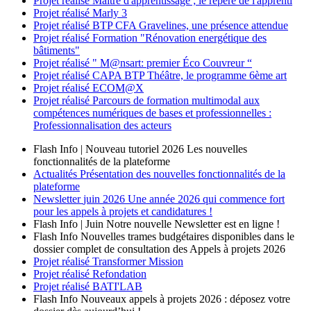
Projet réalisé
Maître d'apprentissage ; le repère de l'apprenti
Projet réalisé
Marly 3
Projet réalisé
BTP CFA Gravelines, une présence attendue
Projet réalisé
Formation "Rénovation energétique des
bâtiments"
Projet réalisé
" M@nsart: premier Éco Couvreur “
Projet réalisé
CAPA BTP Théâtre, le programme 6ème art
Projet réalisé
ECOM@X
Projet réalisé
Parcours de formation multimodal aux
compétences numériques de bases et professionnelles :
Professionnalisation des acteurs
Flash Info | Nouveau tutoriel 2026
Les nouvelles
fonctionnalités de la plateforme
Actualités
Présentation des nouvelles fonctionnalités de la
plateforme
Newsletter
juin 2026
Une année 2026 qui commence fort
pour les appels à projets et candidatures !
Flash Info | Juin
Notre nouvelle Newsletter est en ligne !
Flash Info
Nouvelles trames budgétaires disponibles dans le
dossier complet de consultation des Appels à projets 2026
Projet réalisé
Transformer Mission
Projet réalisé
Refondation
Projet réalisé
BATI'LAB
Flash Info
Nouveaux appels à projets 2026 : déposez votre