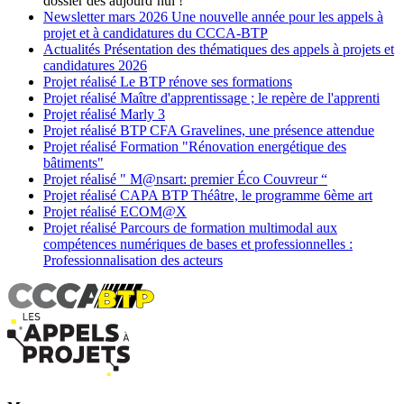
dossier dès aujourd’hui !
Newsletter
mars 2026
Une nouvelle année pour les appels à
projet et à candidatures du CCCA-BTP
Actualités
Présentation des thématiques des appels à projets et
candidatures 2026
Projet réalisé
Le BTP rénove ses formations
Projet réalisé
Maître d'apprentissage ; le repère de l'apprenti
Projet réalisé
Marly 3
Projet réalisé
BTP CFA Gravelines, une présence attendue
Projet réalisé
Formation "Rénovation energétique des
bâtiments"
Projet réalisé
" M@nsart: premier Éco Couvreur “
Projet réalisé
CAPA BTP Théâtre, le programme 6ème art
Projet réalisé
ECOM@X
Projet réalisé
Parcours de formation multimodal aux
compétences numériques de bases et professionnelles :
Professionnalisation des acteurs