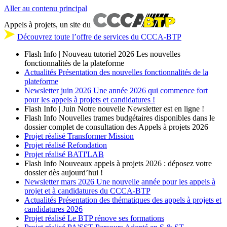
Aller au contenu principal
Appels à projets, un site du
Découvrez toute l’offre de services du CCCA-BTP
Flash Info | Nouveau tutoriel 2026
Les nouvelles
fonctionnalités de la plateforme
Actualités
Présentation des nouvelles fonctionnalités de la
plateforme
Newsletter
juin 2026
Une année 2026 qui commence fort
pour les appels à projets et candidatures !
Flash Info | Juin
Notre nouvelle Newsletter est en ligne !
Flash Info
Nouvelles trames budgétaires disponibles dans le
dossier complet de consultation des Appels à projets 2026
Projet réalisé
Transformer Mission
Projet réalisé
Refondation
Projet réalisé
BATI'LAB
Flash Info
Nouveaux appels à projets 2026 : déposez votre
dossier dès aujourd’hui !
Newsletter
mars 2026
Une nouvelle année pour les appels à
projet et à candidatures du CCCA-BTP
Actualités
Présentation des thématiques des appels à projets et
candidatures 2026
Projet réalisé
Le BTP rénove ses formations