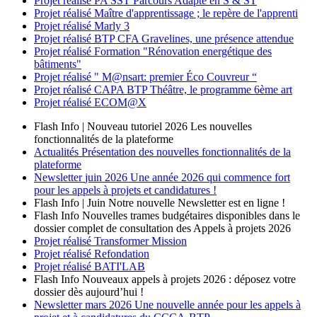
Projet réalisé
PA'SST Parcours Adapté en S & ST
Projet réalisé
Maître d'apprentissage ; le repère de l'apprenti
Projet réalisé
Marly 3
Projet réalisé
BTP CFA Gravelines, une présence attendue
Projet réalisé
Formation "Rénovation energétique des
bâtiments"
Projet réalisé
" M@nsart: premier Éco Couvreur “
Projet réalisé
CAPA BTP Théâtre, le programme 6ème art
Projet réalisé
ECOM@X
Flash Info | Nouveau tutoriel 2026
Les nouvelles
fonctionnalités de la plateforme
Actualités
Présentation des nouvelles fonctionnalités de la
plateforme
Newsletter
juin 2026
Une année 2026 qui commence fort
pour les appels à projets et candidatures !
Flash Info | Juin
Notre nouvelle Newsletter est en ligne !
Flash Info
Nouvelles trames budgétaires disponibles dans le
dossier complet de consultation des Appels à projets 2026
Projet réalisé
Transformer Mission
Projet réalisé
Refondation
Projet réalisé
BATI'LAB
Flash Info
Nouveaux appels à projets 2026 : déposez votre
dossier dès aujourd’hui !
Newsletter
mars 2026
Une nouvelle année pour les appels à