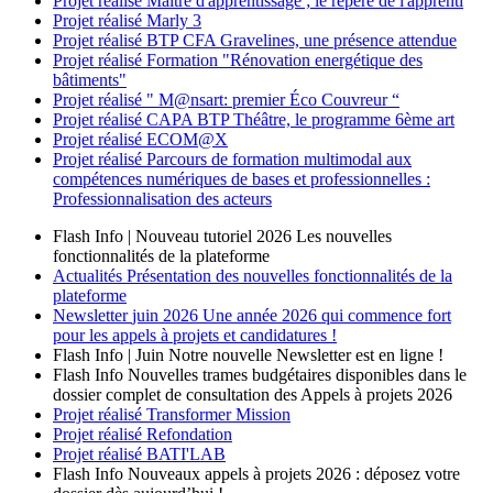
Projet réalisé
Maître d'apprentissage ; le repère de l'apprenti
Projet réalisé
Marly 3
Projet réalisé
BTP CFA Gravelines, une présence attendue
Projet réalisé
Formation "Rénovation energétique des
bâtiments"
Projet réalisé
" M@nsart: premier Éco Couvreur “
Projet réalisé
CAPA BTP Théâtre, le programme 6ème art
Projet réalisé
ECOM@X
Projet réalisé
Parcours de formation multimodal aux
compétences numériques de bases et professionnelles :
Professionnalisation des acteurs
Flash Info | Nouveau tutoriel 2026
Les nouvelles
fonctionnalités de la plateforme
Actualités
Présentation des nouvelles fonctionnalités de la
plateforme
Newsletter
juin 2026
Une année 2026 qui commence fort
pour les appels à projets et candidatures !
Flash Info | Juin
Notre nouvelle Newsletter est en ligne !
Flash Info
Nouvelles trames budgétaires disponibles dans le
dossier complet de consultation des Appels à projets 2026
Projet réalisé
Transformer Mission
Projet réalisé
Refondation
Projet réalisé
BATI'LAB
Flash Info
Nouveaux appels à projets 2026 : déposez votre