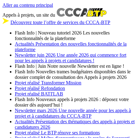
Aller au contenu principal
Appels à projets, un site du
Découvrez toute l’offre de services du CCCA-BTP
Flash Info | Nouveau tutoriel 2026
Les nouvelles
fonctionnalités de la plateforme
Actualités
Présentation des nouvelles fonctionnalités de la
plateforme
Newsletter
juin 2026
Une année 2026 qui commence fort
pour les appels à projets et candidatures !
Flash Info | Juin
Notre nouvelle Newsletter est en ligne !
Flash Info
Nouvelles trames budgétaires disponibles dans le
dossier complet de consultation des Appels à projets 2026
Projet réalisé
Transformer Mission
Projet réalisé
Refondation
Projet réalisé
BATI'LAB
Flash Info
Nouveaux appels à projets 2026 : déposez votre
dossier dès aujourd’hui !
Newsletter
mars 2026
Une nouvelle année pour les appels à
projet et à candidatures du CCCA-BTP
Actualités
Présentation des thématiques des appels à projets et
candidatures 2026
Projet réalisé
Le BTP rénove ses formations