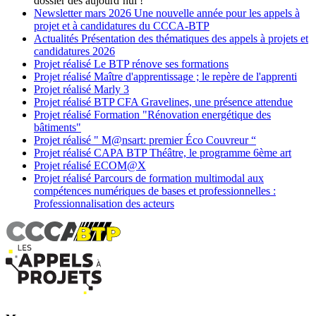
dossier dès aujourd’hui !
Newsletter
mars 2026
Une nouvelle année pour les appels à
projet et à candidatures du CCCA-BTP
Actualités
Présentation des thématiques des appels à projets et
candidatures 2026
Projet réalisé
Le BTP rénove ses formations
Projet réalisé
Maître d'apprentissage ; le repère de l'apprenti
Projet réalisé
Marly 3
Projet réalisé
BTP CFA Gravelines, une présence attendue
Projet réalisé
Formation "Rénovation energétique des
bâtiments"
Projet réalisé
" M@nsart: premier Éco Couvreur “
Projet réalisé
CAPA BTP Théâtre, le programme 6ème art
Projet réalisé
ECOM@X
Projet réalisé
Parcours de formation multimodal aux
compétences numériques de bases et professionnelles :
Professionnalisation des acteurs