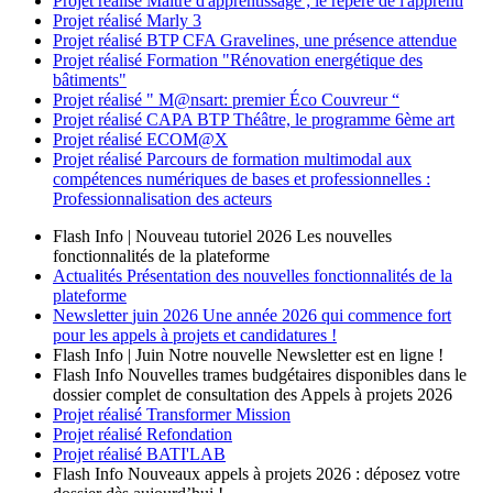
Projet réalisé
Maître d'apprentissage ; le repère de l'apprenti
Projet réalisé
Marly 3
Projet réalisé
BTP CFA Gravelines, une présence attendue
Projet réalisé
Formation "Rénovation energétique des
bâtiments"
Projet réalisé
" M@nsart: premier Éco Couvreur “
Projet réalisé
CAPA BTP Théâtre, le programme 6ème art
Projet réalisé
ECOM@X
Projet réalisé
Parcours de formation multimodal aux
compétences numériques de bases et professionnelles :
Professionnalisation des acteurs
Flash Info | Nouveau tutoriel 2026
Les nouvelles
fonctionnalités de la plateforme
Actualités
Présentation des nouvelles fonctionnalités de la
plateforme
Newsletter
juin 2026
Une année 2026 qui commence fort
pour les appels à projets et candidatures !
Flash Info | Juin
Notre nouvelle Newsletter est en ligne !
Flash Info
Nouvelles trames budgétaires disponibles dans le
dossier complet de consultation des Appels à projets 2026
Projet réalisé
Transformer Mission
Projet réalisé
Refondation
Projet réalisé
BATI'LAB
Flash Info
Nouveaux appels à projets 2026 : déposez votre