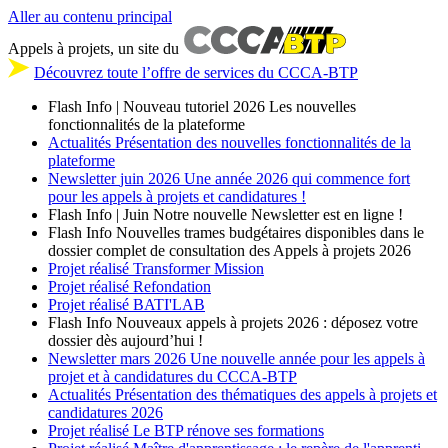
Aller au contenu principal
Appels à projets, un site du
Découvrez toute l’offre de services du CCCA-BTP
Flash Info | Nouveau tutoriel 2026
Les nouvelles
fonctionnalités de la plateforme
Actualités
Présentation des nouvelles fonctionnalités de la
plateforme
Newsletter
juin 2026
Une année 2026 qui commence fort
pour les appels à projets et candidatures !
Flash Info | Juin
Notre nouvelle Newsletter est en ligne !
Flash Info
Nouvelles trames budgétaires disponibles dans le
dossier complet de consultation des Appels à projets 2026
Projet réalisé
Transformer Mission
Projet réalisé
Refondation
Projet réalisé
BATI'LAB
Flash Info
Nouveaux appels à projets 2026 : déposez votre
dossier dès aujourd’hui !
Newsletter
mars 2026
Une nouvelle année pour les appels à
projet et à candidatures du CCCA-BTP
Actualités
Présentation des thématiques des appels à projets et
candidatures 2026
Projet réalisé
Le BTP rénove ses formations