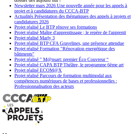
dossier dès aujourd’hui !
Newsletter
mars 2026
Une nouvelle année pour les appels à
projet et à candidatures du CCCA-BTP
Actualités
Présentation des thématiques des appels à projets et
candidatures 2026
Projet réalisé
Le BTP rénove ses formations
Projet réalisé
Maître d'apprentissage ; le repère de l'apprenti
Projet réalisé
Marly 3
Projet réalisé
BTP CFA Gravelines, une présence attendue
Projet réalisé
Formation "Rénovation energétique des
bâtiments"
Projet réalisé
" M@nsart: premier Éco Couvreur “
Projet réalisé
CAPA BTP Théâtre, le programme 6ème art
Projet réalisé
ECOM@X
Projet réalisé
Parcours de formation multimodal aux
compétences numériques de bases et professionnelles :
Professionnalisation des acteurs