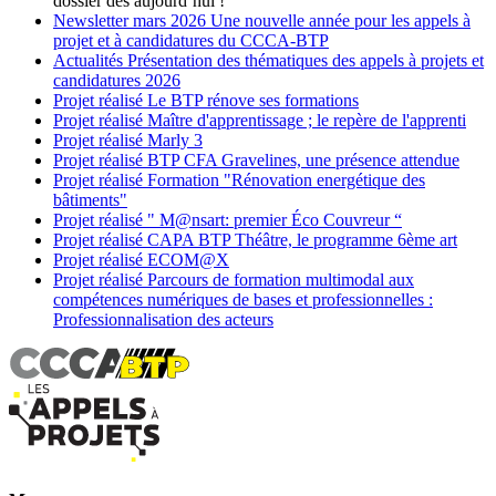
dossier dès aujourd’hui !
Newsletter
mars 2026
Une nouvelle année pour les appels à
projet et à candidatures du CCCA-BTP
Actualités
Présentation des thématiques des appels à projets et
candidatures 2026
Projet réalisé
Le BTP rénove ses formations
Projet réalisé
Maître d'apprentissage ; le repère de l'apprenti
Projet réalisé
Marly 3
Projet réalisé
BTP CFA Gravelines, une présence attendue
Projet réalisé
Formation "Rénovation energétique des
bâtiments"
Projet réalisé
" M@nsart: premier Éco Couvreur “
Projet réalisé
CAPA BTP Théâtre, le programme 6ème art
Projet réalisé
ECOM@X
Projet réalisé
Parcours de formation multimodal aux
compétences numériques de bases et professionnelles :
Professionnalisation des acteurs