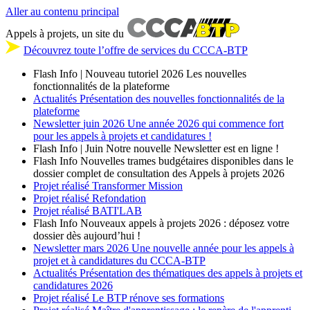
Aller au contenu principal
Appels à projets, un site du
Découvrez toute l’offre de services du CCCA-BTP
Flash Info | Nouveau tutoriel 2026
Les nouvelles
fonctionnalités de la plateforme
Actualités
Présentation des nouvelles fonctionnalités de la
plateforme
Newsletter
juin 2026
Une année 2026 qui commence fort
pour les appels à projets et candidatures !
Flash Info | Juin
Notre nouvelle Newsletter est en ligne !
Flash Info
Nouvelles trames budgétaires disponibles dans le
dossier complet de consultation des Appels à projets 2026
Projet réalisé
Transformer Mission
Projet réalisé
Refondation
Projet réalisé
BATI'LAB
Flash Info
Nouveaux appels à projets 2026 : déposez votre
dossier dès aujourd’hui !
Newsletter
mars 2026
Une nouvelle année pour les appels à
projet et à candidatures du CCCA-BTP
Actualités
Présentation des thématiques des appels à projets et
candidatures 2026
Projet réalisé
Le BTP rénove ses formations