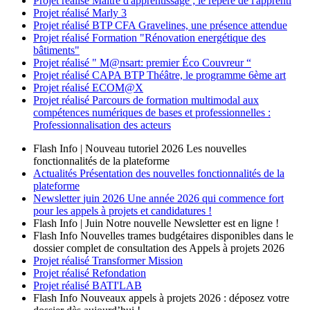
Projet réalisé
Maître d'apprentissage ; le repère de l'apprenti
Projet réalisé
Marly 3
Projet réalisé
BTP CFA Gravelines, une présence attendue
Projet réalisé
Formation "Rénovation energétique des
bâtiments"
Projet réalisé
" M@nsart: premier Éco Couvreur “
Projet réalisé
CAPA BTP Théâtre, le programme 6ème art
Projet réalisé
ECOM@X
Projet réalisé
Parcours de formation multimodal aux
compétences numériques de bases et professionnelles :
Professionnalisation des acteurs
Flash Info | Nouveau tutoriel 2026
Les nouvelles
fonctionnalités de la plateforme
Actualités
Présentation des nouvelles fonctionnalités de la
plateforme
Newsletter
juin 2026
Une année 2026 qui commence fort
pour les appels à projets et candidatures !
Flash Info | Juin
Notre nouvelle Newsletter est en ligne !
Flash Info
Nouvelles trames budgétaires disponibles dans le
dossier complet de consultation des Appels à projets 2026
Projet réalisé
Transformer Mission
Projet réalisé
Refondation
Projet réalisé
BATI'LAB
Flash Info
Nouveaux appels à projets 2026 : déposez votre