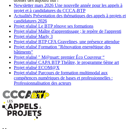
dossier dès aujourd’hui !
Newsletter
mars 2026
Une nouvelle année pour les appels à
projet et à candidatures du CCCA-BTP
Actualités
Présentation des thématiques des appels à projets et
candidatures 2026
Projet réalisé
Le BTP rénove ses formations
Projet réalisé
Maître d'apprentissage ; le repère de l'apprenti
Projet réalisé
Marly 3
Projet réalisé
BTP CFA Gravelines, une présence attendue
Projet réalisé
Formation "Rénovation energétique des
bâtiments"
Projet réalisé
" M@nsart: premier Éco Couvreur “
Projet réalisé
CAPA BTP Théâtre, le programme 6ème art
Projet réalisé
ECOM@X
Projet réalisé
Parcours de formation multimodal aux
compétences numériques de bases et professionnelles :
Professionnalisation des acteurs