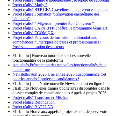
Projet réalisé
Maître d'apprentissage ; le repère de l'apprenti
Projet réalisé
Marly 3
Projet réalisé
BTP CFA Gravelines, une présence attendue
Projet réalisé
Formation "Rénovation energétique des
bâtiments"
Projet réalisé
" M@nsart: premier Éco Couvreur “
Projet réalisé
CAPA BTP Théâtre, le programme 6ème art
Projet réalisé
ECOM@X
Projet réalisé
Parcours de formation multimodal aux
compétences numériques de bases et professionnelles :
Professionnalisation des acteurs
Flash Info | Nouveau tutoriel 2026
Les nouvelles
fonctionnalités de la plateforme
Actualités
Présentation des nouvelles fonctionnalités de la
plateforme
Newsletter
juin 2026
Une année 2026 qui commence fort
pour les appels à projets et candidatures !
Flash Info | Juin
Notre nouvelle Newsletter est en ligne !
Flash Info
Nouvelles trames budgétaires disponibles dans le
dossier complet de consultation des Appels à projets 2026
Projet réalisé
Transformer Mission
Projet réalisé
Refondation
Projet réalisé
BATI'LAB
Flash Info
Nouveaux appels à projets 2026 : déposez votre