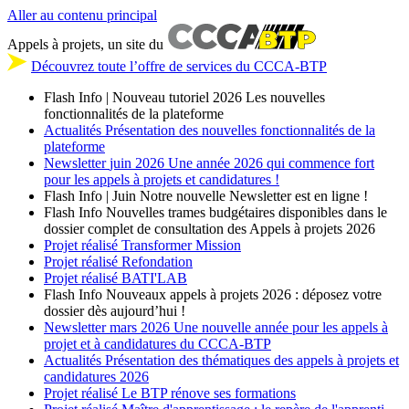
Aller au contenu principal
Appels à projets, un site du
Découvrez toute l’offre de services du CCCA-BTP
Flash Info | Nouveau tutoriel 2026
Les nouvelles
fonctionnalités de la plateforme
Actualités
Présentation des nouvelles fonctionnalités de la
plateforme
Newsletter
juin 2026
Une année 2026 qui commence fort
pour les appels à projets et candidatures !
Flash Info | Juin
Notre nouvelle Newsletter est en ligne !
Flash Info
Nouvelles trames budgétaires disponibles dans le
dossier complet de consultation des Appels à projets 2026
Projet réalisé
Transformer Mission
Projet réalisé
Refondation
Projet réalisé
BATI'LAB
Flash Info
Nouveaux appels à projets 2026 : déposez votre
dossier dès aujourd’hui !
Newsletter
mars 2026
Une nouvelle année pour les appels à
projet et à candidatures du CCCA-BTP
Actualités
Présentation des thématiques des appels à projets et
candidatures 2026
Projet réalisé
Le BTP rénove ses formations