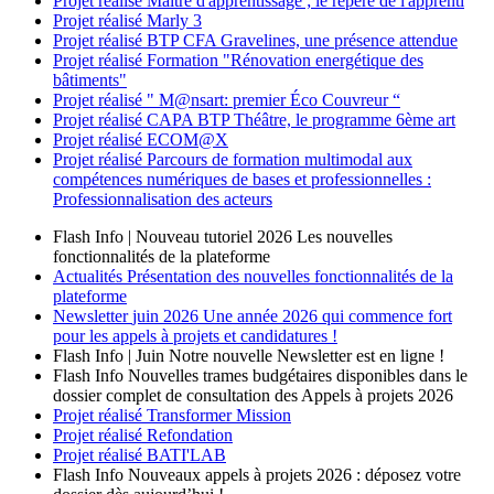
Projet réalisé
Maître d'apprentissage ; le repère de l'apprenti
Projet réalisé
Marly 3
Projet réalisé
BTP CFA Gravelines, une présence attendue
Projet réalisé
Formation "Rénovation energétique des
bâtiments"
Projet réalisé
" M@nsart: premier Éco Couvreur “
Projet réalisé
CAPA BTP Théâtre, le programme 6ème art
Projet réalisé
ECOM@X
Projet réalisé
Parcours de formation multimodal aux
compétences numériques de bases et professionnelles :
Professionnalisation des acteurs
Flash Info | Nouveau tutoriel 2026
Les nouvelles
fonctionnalités de la plateforme
Actualités
Présentation des nouvelles fonctionnalités de la
plateforme
Newsletter
juin 2026
Une année 2026 qui commence fort
pour les appels à projets et candidatures !
Flash Info | Juin
Notre nouvelle Newsletter est en ligne !
Flash Info
Nouvelles trames budgétaires disponibles dans le
dossier complet de consultation des Appels à projets 2026
Projet réalisé
Transformer Mission
Projet réalisé
Refondation
Projet réalisé
BATI'LAB
Flash Info
Nouveaux appels à projets 2026 : déposez votre