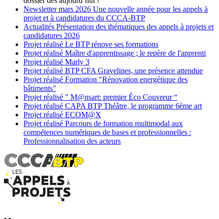
dossier dès aujourd’hui !
Newsletter
mars 2026
Une nouvelle année pour les appels à
projet et à candidatures du CCCA-BTP
Actualités
Présentation des thématiques des appels à projets et
candidatures 2026
Projet réalisé
Le BTP rénove ses formations
Projet réalisé
Maître d'apprentissage ; le repère de l'apprenti
Projet réalisé
Marly 3
Projet réalisé
BTP CFA Gravelines, une présence attendue
Projet réalisé
Formation "Rénovation energétique des
bâtiments"
Projet réalisé
" M@nsart: premier Éco Couvreur “
Projet réalisé
CAPA BTP Théâtre, le programme 6ème art
Projet réalisé
ECOM@X
Projet réalisé
Parcours de formation multimodal aux
compétences numériques de bases et professionnelles :
Professionnalisation des acteurs