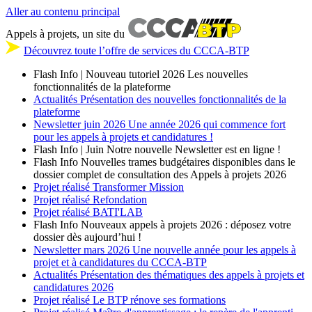
Aller au contenu principal
Appels à projets, un site du
Découvrez toute l’offre de services du CCCA-BTP
Flash Info | Nouveau tutoriel 2026
Les nouvelles
fonctionnalités de la plateforme
Actualités
Présentation des nouvelles fonctionnalités de la
plateforme
Newsletter
juin 2026
Une année 2026 qui commence fort
pour les appels à projets et candidatures !
Flash Info | Juin
Notre nouvelle Newsletter est en ligne !
Flash Info
Nouvelles trames budgétaires disponibles dans le
dossier complet de consultation des Appels à projets 2026
Projet réalisé
Transformer Mission
Projet réalisé
Refondation
Projet réalisé
BATI'LAB
Flash Info
Nouveaux appels à projets 2026 : déposez votre
dossier dès aujourd’hui !
Newsletter
mars 2026
Une nouvelle année pour les appels à
projet et à candidatures du CCCA-BTP
Actualités
Présentation des thématiques des appels à projets et
candidatures 2026
Projet réalisé
Le BTP rénove ses formations