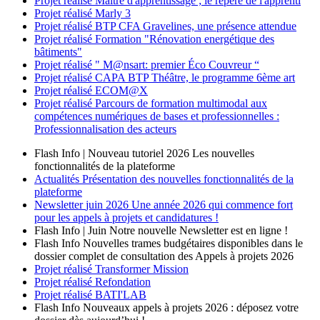
Projet réalisé
Maître d'apprentissage ; le repère de l'apprenti
Projet réalisé
Marly 3
Projet réalisé
BTP CFA Gravelines, une présence attendue
Projet réalisé
Formation "Rénovation energétique des
bâtiments"
Projet réalisé
" M@nsart: premier Éco Couvreur “
Projet réalisé
CAPA BTP Théâtre, le programme 6ème art
Projet réalisé
ECOM@X
Projet réalisé
Parcours de formation multimodal aux
compétences numériques de bases et professionnelles :
Professionnalisation des acteurs
Flash Info | Nouveau tutoriel 2026
Les nouvelles
fonctionnalités de la plateforme
Actualités
Présentation des nouvelles fonctionnalités de la
plateforme
Newsletter
juin 2026
Une année 2026 qui commence fort
pour les appels à projets et candidatures !
Flash Info | Juin
Notre nouvelle Newsletter est en ligne !
Flash Info
Nouvelles trames budgétaires disponibles dans le
dossier complet de consultation des Appels à projets 2026
Projet réalisé
Transformer Mission
Projet réalisé
Refondation
Projet réalisé
BATI'LAB
Flash Info
Nouveaux appels à projets 2026 : déposez votre