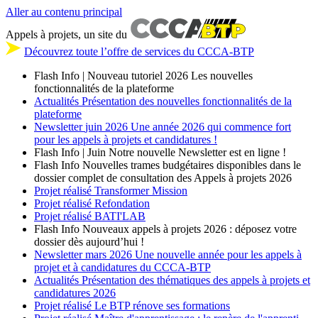
Aller au contenu principal
Appels à projets, un site du
Découvrez toute l’offre de services du CCCA-BTP
Flash Info | Nouveau tutoriel 2026
Les nouvelles
fonctionnalités de la plateforme
Actualités
Présentation des nouvelles fonctionnalités de la
plateforme
Newsletter
juin 2026
Une année 2026 qui commence fort
pour les appels à projets et candidatures !
Flash Info | Juin
Notre nouvelle Newsletter est en ligne !
Flash Info
Nouvelles trames budgétaires disponibles dans le
dossier complet de consultation des Appels à projets 2026
Projet réalisé
Transformer Mission
Projet réalisé
Refondation
Projet réalisé
BATI'LAB
Flash Info
Nouveaux appels à projets 2026 : déposez votre
dossier dès aujourd’hui !
Newsletter
mars 2026
Une nouvelle année pour les appels à
projet et à candidatures du CCCA-BTP
Actualités
Présentation des thématiques des appels à projets et
candidatures 2026
Projet réalisé
Le BTP rénove ses formations