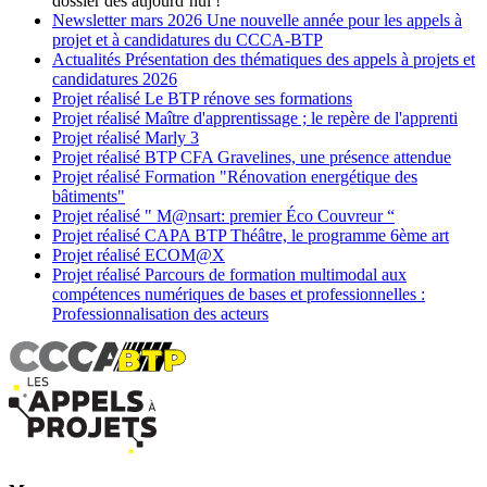
dossier dès aujourd’hui !
Newsletter
mars 2026
Une nouvelle année pour les appels à
projet et à candidatures du CCCA-BTP
Actualités
Présentation des thématiques des appels à projets et
candidatures 2026
Projet réalisé
Le BTP rénove ses formations
Projet réalisé
Maître d'apprentissage ; le repère de l'apprenti
Projet réalisé
Marly 3
Projet réalisé
BTP CFA Gravelines, une présence attendue
Projet réalisé
Formation "Rénovation energétique des
bâtiments"
Projet réalisé
" M@nsart: premier Éco Couvreur “
Projet réalisé
CAPA BTP Théâtre, le programme 6ème art
Projet réalisé
ECOM@X
Projet réalisé
Parcours de formation multimodal aux
compétences numériques de bases et professionnelles :
Professionnalisation des acteurs