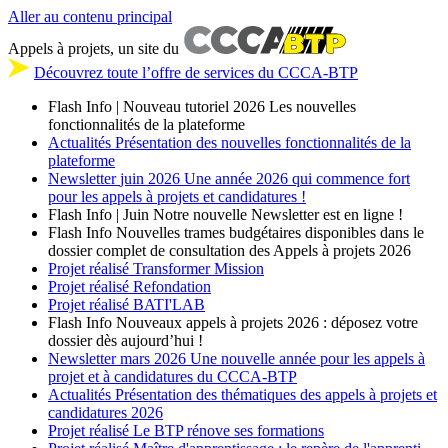
Aller au contenu principal
Appels à projets, un site du
Découvrez toute l’offre de services du CCCA-BTP
Flash Info | Nouveau tutoriel 2026
Les nouvelles
fonctionnalités de la plateforme
Actualités
Présentation des nouvelles fonctionnalités de la
plateforme
Newsletter
juin 2026
Une année 2026 qui commence fort
pour les appels à projets et candidatures !
Flash Info | Juin
Notre nouvelle Newsletter est en ligne !
Flash Info
Nouvelles trames budgétaires disponibles dans le
dossier complet de consultation des Appels à projets 2026
Projet réalisé
Transformer Mission
Projet réalisé
Refondation
Projet réalisé
BATI'LAB
Flash Info
Nouveaux appels à projets 2026 : déposez votre
dossier dès aujourd’hui !
Newsletter
mars 2026
Une nouvelle année pour les appels à
projet et à candidatures du CCCA-BTP
Actualités
Présentation des thématiques des appels à projets et
candidatures 2026
Projet réalisé
Le BTP rénove ses formations