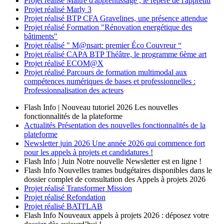
Projet réalisé
Maître d'apprentissage ; le repère de l'apprenti
Projet réalisé
Marly 3
Projet réalisé
BTP CFA Gravelines, une présence attendue
Projet réalisé
Formation "Rénovation energétique des
bâtiments"
Projet réalisé
" M@nsart: premier Éco Couvreur “
Projet réalisé
CAPA BTP Théâtre, le programme 6ème art
Projet réalisé
ECOM@X
Projet réalisé
Parcours de formation multimodal aux
compétences numériques de bases et professionnelles :
Professionnalisation des acteurs
Flash Info | Nouveau tutoriel 2026
Les nouvelles
fonctionnalités de la plateforme
Actualités
Présentation des nouvelles fonctionnalités de la
plateforme
Newsletter
juin 2026
Une année 2026 qui commence fort
pour les appels à projets et candidatures !
Flash Info | Juin
Notre nouvelle Newsletter est en ligne !
Flash Info
Nouvelles trames budgétaires disponibles dans le
dossier complet de consultation des Appels à projets 2026
Projet réalisé
Transformer Mission
Projet réalisé
Refondation
Projet réalisé
BATI'LAB
Flash Info
Nouveaux appels à projets 2026 : déposez votre