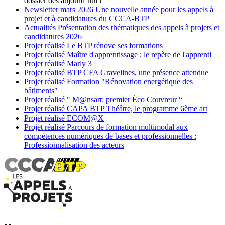
dossier dès aujourd’hui !
Newsletter
mars 2026
Une nouvelle année pour les appels à
projet et à candidatures du CCCA-BTP
Actualités
Présentation des thématiques des appels à projets et
candidatures 2026
Projet réalisé
Le BTP rénove ses formations
Projet réalisé
Maître d'apprentissage ; le repère de l'apprenti
Projet réalisé
Marly 3
Projet réalisé
BTP CFA Gravelines, une présence attendue
Projet réalisé
Formation "Rénovation energétique des
bâtiments"
Projet réalisé
" M@nsart: premier Éco Couvreur “
Projet réalisé
CAPA BTP Théâtre, le programme 6ème art
Projet réalisé
ECOM@X
Projet réalisé
Parcours de formation multimodal aux
compétences numériques de bases et professionnelles :
Professionnalisation des acteurs