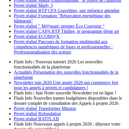
Projet réalisé
Maître d'apprentissage ; le repère de l'apprenti
Projet réalisé
Marly 3
Projet réalisé
BTP CFA Gravelines, une présence attendue
Projet réalisé
Formation "Rénovation energétique des
bâtiments"
Projet réalisé
" M@nsart: premier Éco Couvreur “
Projet réalisé
CAPA BTP Théâtre, le programme 6ème art
Projet réalisé
ECOM@X
Projet réalisé
Parcours de formation multimodal aux
compétences numériques de bases et professionnelles :
Professionnalisation des acteurs
Flash Info | Nouveau tutoriel 2026
Les nouvelles
fonctionnalités de la plateforme
Actualités
Présentation des nouvelles fonctionnalités de la
plateforme
Newsletter
juin 2026
Une année 2026 qui commence fort
pour les appels à projets et candidatures !
Flash Info | Juin
Notre nouvelle Newsletter est en ligne !
Flash Info
Nouvelles trames budgétaires disponibles dans le
dossier complet de consultation des Appels à projets 2026
Projet réalisé
Transformer Mission
Projet réalisé
Refondation
Projet réalisé
BATI'LAB
Flash Info
Nouveaux appels à projets 2026 : déposez votre