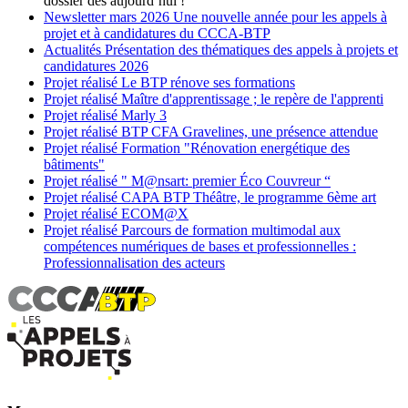
dossier dès aujourd’hui !
Newsletter
mars 2026
Une nouvelle année pour les appels à
projet et à candidatures du CCCA-BTP
Actualités
Présentation des thématiques des appels à projets et
candidatures 2026
Projet réalisé
Le BTP rénove ses formations
Projet réalisé
Maître d'apprentissage ; le repère de l'apprenti
Projet réalisé
Marly 3
Projet réalisé
BTP CFA Gravelines, une présence attendue
Projet réalisé
Formation "Rénovation energétique des
bâtiments"
Projet réalisé
" M@nsart: premier Éco Couvreur “
Projet réalisé
CAPA BTP Théâtre, le programme 6ème art
Projet réalisé
ECOM@X
Projet réalisé
Parcours de formation multimodal aux
compétences numériques de bases et professionnelles :
Professionnalisation des acteurs