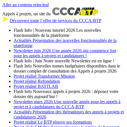
Aller au contenu principal
Appels à projets, un site du
Découvrez toute l’offre de services du CCCA-BTP
Flash Info | Nouveau tutoriel 2026
Les nouvelles
fonctionnalités de la plateforme
Actualités
Présentation des nouvelles fonctionnalités de la
plateforme
Newsletter
juin 2026
Une année 2026 qui commence fort
pour les appels à projets et candidatures !
Flash Info | Juin
Notre nouvelle Newsletter est en ligne !
Flash Info
Nouvelles trames budgétaires disponibles dans le
dossier complet de consultation des Appels à projets 2026
Projet réalisé
Transformer Mission
Projet réalisé
Refondation
Projet réalisé
BATI'LAB
Flash Info
Nouveaux appels à projets 2026 : déposez votre
dossier dès aujourd’hui !
Newsletter
mars 2026
Une nouvelle année pour les appels à
projet et à candidatures du CCCA-BTP
Actualités
Présentation des thématiques des appels à projets et
candidatures 2026
Projet réalisé
Le BTP rénove ses formations