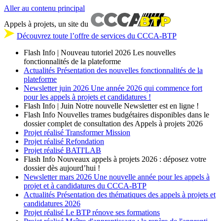
Aller au contenu principal
Appels à projets, un site du
Découvrez toute l’offre de services du CCCA-BTP
Flash Info | Nouveau tutoriel 2026
Les nouvelles
fonctionnalités de la plateforme
Actualités
Présentation des nouvelles fonctionnalités de la
plateforme
Newsletter
juin 2026
Une année 2026 qui commence fort
pour les appels à projets et candidatures !
Flash Info | Juin
Notre nouvelle Newsletter est en ligne !
Flash Info
Nouvelles trames budgétaires disponibles dans le
dossier complet de consultation des Appels à projets 2026
Projet réalisé
Transformer Mission
Projet réalisé
Refondation
Projet réalisé
BATI'LAB
Flash Info
Nouveaux appels à projets 2026 : déposez votre
dossier dès aujourd’hui !
Newsletter
mars 2026
Une nouvelle année pour les appels à
projet et à candidatures du CCCA-BTP
Actualités
Présentation des thématiques des appels à projets et
candidatures 2026
Projet réalisé
Le BTP rénove ses formations