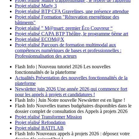
Projet réalisé
Maître d'apprentissage ; le repère de l'apprenti
Projet réalisé
Marly 3
Projet réalisé
BTP CFA Gravelines, une présence attendue
Projet réalisé
Formation "Rénovation energétique des
bâtiments"
Projet réalisé
" M@nsart: premier Éco Couvreur “
Projet réalisé
CAPA BTP Théâtre, le programme 6ème art
Projet réalisé
ECOM@X
Projet réalisé
Parcours de formation multimodal aux
compétences numériques de bases et professionnelles :
Professionnalisation des acteurs
Flash Info | Nouveau tutoriel 2026
Les nouvelles
fonctionnalités de la plateforme
Actualités
Présentation des nouvelles fonctionnalités de la
plateforme
Newsletter
juin 2026
Une année 2026 qui commence fort
pour les appels à projets et candidatures !
Flash Info | Juin
Notre nouvelle Newsletter est en ligne !
Flash Info
Nouvelles trames budgétaires disponibles dans le
dossier complet de consultation des Appels à projets 2026
Projet réalisé
Transformer Mission
Projet réalisé
Refondation
Projet réalisé
BATI'LAB
Flash Info
Nouveaux appels à projets 2026 : déposez votre