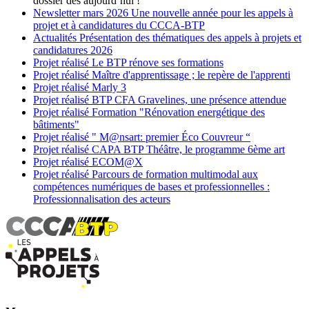
dossier dès aujourd’hui !
Newsletter
mars 2026
Une nouvelle année pour les appels à
projet et à candidatures du CCCA-BTP
Actualités
Présentation des thématiques des appels à projets et
candidatures 2026
Projet réalisé
Le BTP rénove ses formations
Projet réalisé
Maître d'apprentissage ; le repère de l'apprenti
Projet réalisé
Marly 3
Projet réalisé
BTP CFA Gravelines, une présence attendue
Projet réalisé
Formation "Rénovation energétique des
bâtiments"
Projet réalisé
" M@nsart: premier Éco Couvreur “
Projet réalisé
CAPA BTP Théâtre, le programme 6ème art
Projet réalisé
ECOM@X
Projet réalisé
Parcours de formation multimodal aux
compétences numériques de bases et professionnelles :
Professionnalisation des acteurs