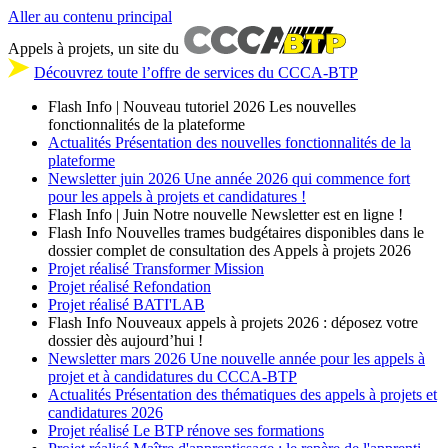
Aller au contenu principal
Appels à projets, un site du
Découvrez toute l’offre de services du CCCA-BTP
Flash Info | Nouveau tutoriel 2026
Les nouvelles
fonctionnalités de la plateforme
Actualités
Présentation des nouvelles fonctionnalités de la
plateforme
Newsletter
juin 2026
Une année 2026 qui commence fort
pour les appels à projets et candidatures !
Flash Info | Juin
Notre nouvelle Newsletter est en ligne !
Flash Info
Nouvelles trames budgétaires disponibles dans le
dossier complet de consultation des Appels à projets 2026
Projet réalisé
Transformer Mission
Projet réalisé
Refondation
Projet réalisé
BATI'LAB
Flash Info
Nouveaux appels à projets 2026 : déposez votre
dossier dès aujourd’hui !
Newsletter
mars 2026
Une nouvelle année pour les appels à
projet et à candidatures du CCCA-BTP
Actualités
Présentation des thématiques des appels à projets et
candidatures 2026
Projet réalisé
Le BTP rénove ses formations