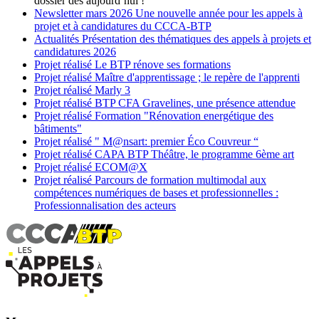
dossier dès aujourd’hui !
Newsletter
mars 2026
Une nouvelle année pour les appels à
projet et à candidatures du CCCA-BTP
Actualités
Présentation des thématiques des appels à projets et
candidatures 2026
Projet réalisé
Le BTP rénove ses formations
Projet réalisé
Maître d'apprentissage ; le repère de l'apprenti
Projet réalisé
Marly 3
Projet réalisé
BTP CFA Gravelines, une présence attendue
Projet réalisé
Formation "Rénovation energétique des
bâtiments"
Projet réalisé
" M@nsart: premier Éco Couvreur “
Projet réalisé
CAPA BTP Théâtre, le programme 6ème art
Projet réalisé
ECOM@X
Projet réalisé
Parcours de formation multimodal aux
compétences numériques de bases et professionnelles :
Professionnalisation des acteurs