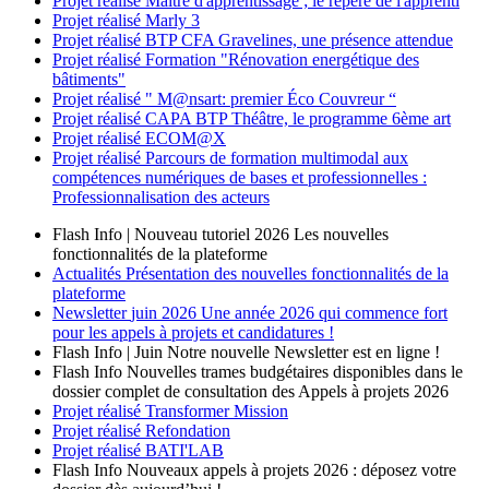
Projet réalisé
Maître d'apprentissage ; le repère de l'apprenti
Projet réalisé
Marly 3
Projet réalisé
BTP CFA Gravelines, une présence attendue
Projet réalisé
Formation "Rénovation energétique des
bâtiments"
Projet réalisé
" M@nsart: premier Éco Couvreur “
Projet réalisé
CAPA BTP Théâtre, le programme 6ème art
Projet réalisé
ECOM@X
Projet réalisé
Parcours de formation multimodal aux
compétences numériques de bases et professionnelles :
Professionnalisation des acteurs
Flash Info | Nouveau tutoriel 2026
Les nouvelles
fonctionnalités de la plateforme
Actualités
Présentation des nouvelles fonctionnalités de la
plateforme
Newsletter
juin 2026
Une année 2026 qui commence fort
pour les appels à projets et candidatures !
Flash Info | Juin
Notre nouvelle Newsletter est en ligne !
Flash Info
Nouvelles trames budgétaires disponibles dans le
dossier complet de consultation des Appels à projets 2026
Projet réalisé
Transformer Mission
Projet réalisé
Refondation
Projet réalisé
BATI'LAB
Flash Info
Nouveaux appels à projets 2026 : déposez votre