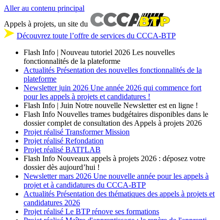
Aller au contenu principal
Appels à projets, un site du
Découvrez toute l’offre de services du CCCA-BTP
Flash Info | Nouveau tutoriel 2026
Les nouvelles
fonctionnalités de la plateforme
Actualités
Présentation des nouvelles fonctionnalités de la
plateforme
Newsletter
juin 2026
Une année 2026 qui commence fort
pour les appels à projets et candidatures !
Flash Info | Juin
Notre nouvelle Newsletter est en ligne !
Flash Info
Nouvelles trames budgétaires disponibles dans le
dossier complet de consultation des Appels à projets 2026
Projet réalisé
Transformer Mission
Projet réalisé
Refondation
Projet réalisé
BATI'LAB
Flash Info
Nouveaux appels à projets 2026 : déposez votre
dossier dès aujourd’hui !
Newsletter
mars 2026
Une nouvelle année pour les appels à
projet et à candidatures du CCCA-BTP
Actualités
Présentation des thématiques des appels à projets et
candidatures 2026
Projet réalisé
Le BTP rénove ses formations