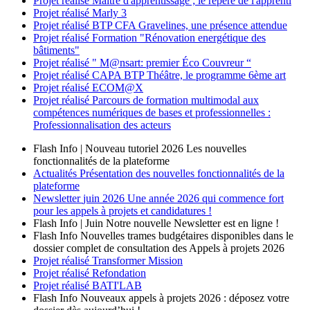
Projet réalisé
Maître d'apprentissage ; le repère de l'apprenti
Projet réalisé
Marly 3
Projet réalisé
BTP CFA Gravelines, une présence attendue
Projet réalisé
Formation "Rénovation energétique des
bâtiments"
Projet réalisé
" M@nsart: premier Éco Couvreur “
Projet réalisé
CAPA BTP Théâtre, le programme 6ème art
Projet réalisé
ECOM@X
Projet réalisé
Parcours de formation multimodal aux
compétences numériques de bases et professionnelles :
Professionnalisation des acteurs
Flash Info | Nouveau tutoriel 2026
Les nouvelles
fonctionnalités de la plateforme
Actualités
Présentation des nouvelles fonctionnalités de la
plateforme
Newsletter
juin 2026
Une année 2026 qui commence fort
pour les appels à projets et candidatures !
Flash Info | Juin
Notre nouvelle Newsletter est en ligne !
Flash Info
Nouvelles trames budgétaires disponibles dans le
dossier complet de consultation des Appels à projets 2026
Projet réalisé
Transformer Mission
Projet réalisé
Refondation
Projet réalisé
BATI'LAB
Flash Info
Nouveaux appels à projets 2026 : déposez votre