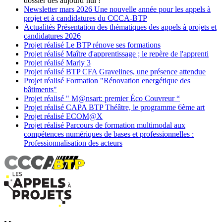
dossier dès aujourd’hui !
Newsletter
mars 2026
Une nouvelle année pour les appels à
projet et à candidatures du CCCA-BTP
Actualités
Présentation des thématiques des appels à projets et
candidatures 2026
Projet réalisé
Le BTP rénove ses formations
Projet réalisé
Maître d'apprentissage ; le repère de l'apprenti
Projet réalisé
Marly 3
Projet réalisé
BTP CFA Gravelines, une présence attendue
Projet réalisé
Formation "Rénovation energétique des
bâtiments"
Projet réalisé
" M@nsart: premier Éco Couvreur “
Projet réalisé
CAPA BTP Théâtre, le programme 6ème art
Projet réalisé
ECOM@X
Projet réalisé
Parcours de formation multimodal aux
compétences numériques de bases et professionnelles :
Professionnalisation des acteurs