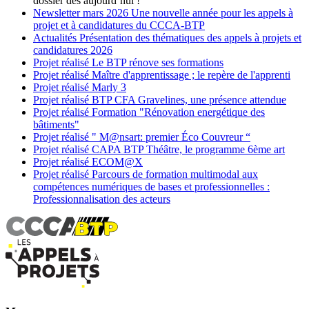
dossier dès aujourd’hui !
Newsletter
mars 2026
Une nouvelle année pour les appels à
projet et à candidatures du CCCA-BTP
Actualités
Présentation des thématiques des appels à projets et
candidatures 2026
Projet réalisé
Le BTP rénove ses formations
Projet réalisé
Maître d'apprentissage ; le repère de l'apprenti
Projet réalisé
Marly 3
Projet réalisé
BTP CFA Gravelines, une présence attendue
Projet réalisé
Formation "Rénovation energétique des
bâtiments"
Projet réalisé
" M@nsart: premier Éco Couvreur “
Projet réalisé
CAPA BTP Théâtre, le programme 6ème art
Projet réalisé
ECOM@X
Projet réalisé
Parcours de formation multimodal aux
compétences numériques de bases et professionnelles :
Professionnalisation des acteurs