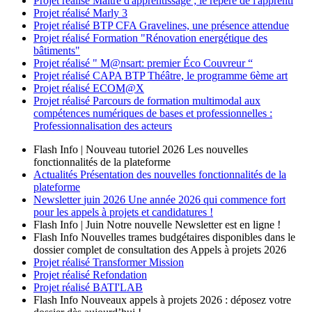
Projet réalisé
Maître d'apprentissage ; le repère de l'apprenti
Projet réalisé
Marly 3
Projet réalisé
BTP CFA Gravelines, une présence attendue
Projet réalisé
Formation "Rénovation energétique des
bâtiments"
Projet réalisé
" M@nsart: premier Éco Couvreur “
Projet réalisé
CAPA BTP Théâtre, le programme 6ème art
Projet réalisé
ECOM@X
Projet réalisé
Parcours de formation multimodal aux
compétences numériques de bases et professionnelles :
Professionnalisation des acteurs
Flash Info | Nouveau tutoriel 2026
Les nouvelles
fonctionnalités de la plateforme
Actualités
Présentation des nouvelles fonctionnalités de la
plateforme
Newsletter
juin 2026
Une année 2026 qui commence fort
pour les appels à projets et candidatures !
Flash Info | Juin
Notre nouvelle Newsletter est en ligne !
Flash Info
Nouvelles trames budgétaires disponibles dans le
dossier complet de consultation des Appels à projets 2026
Projet réalisé
Transformer Mission
Projet réalisé
Refondation
Projet réalisé
BATI'LAB
Flash Info
Nouveaux appels à projets 2026 : déposez votre