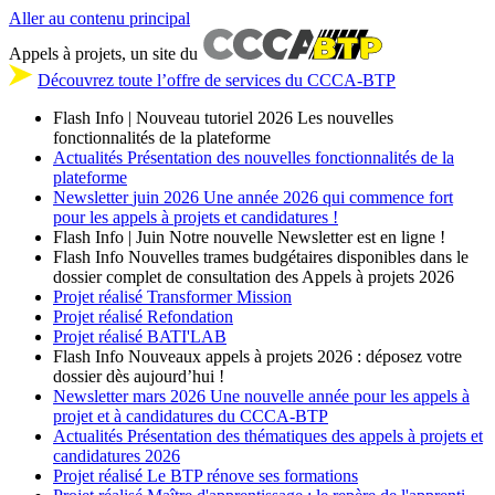
Aller au contenu principal
Appels à projets, un site du
Découvrez toute l’offre de services du CCCA-BTP
Flash Info | Nouveau tutoriel 2026
Les nouvelles
fonctionnalités de la plateforme
Actualités
Présentation des nouvelles fonctionnalités de la
plateforme
Newsletter
juin 2026
Une année 2026 qui commence fort
pour les appels à projets et candidatures !
Flash Info | Juin
Notre nouvelle Newsletter est en ligne !
Flash Info
Nouvelles trames budgétaires disponibles dans le
dossier complet de consultation des Appels à projets 2026
Projet réalisé
Transformer Mission
Projet réalisé
Refondation
Projet réalisé
BATI'LAB
Flash Info
Nouveaux appels à projets 2026 : déposez votre
dossier dès aujourd’hui !
Newsletter
mars 2026
Une nouvelle année pour les appels à
projet et à candidatures du CCCA-BTP
Actualités
Présentation des thématiques des appels à projets et
candidatures 2026
Projet réalisé
Le BTP rénove ses formations