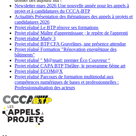
dossier dès aujourd’hui !
Newsletter
mars 2026
Une nouvelle année pour les appels à
projet et à candidatures du CCCA-BTP
Actualités
Présentation des thématiques des appels à projets et
candidatures 2026
Projet réalisé
Le BTP rénove ses formations
Projet réalisé
Maître d'apprentissage ; le repère de l'apprenti
Projet réalisé
Marly 3
Projet réalisé
BTP CFA Gravelines, une présence attendue
Projet réalisé
Formation "Rénovation energétique des
bâtiments"
Projet réalisé
" M@nsart: premier Éco Couvreur “
Projet réalisé
CAPA BTP Théâtre, le programme 6ème art
Projet réalisé
ECOM@X
Projet réalisé
Parcours de formation multimodal aux
compétences numériques de bases et professionnelles :
Professionnalisation des acteurs