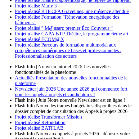
Projet réalisé
Maître d'apprentissage ; le repère de l'apprenti
Projet réalisé
Marly 3
Projet réalisé
BTP CFA Gravelines, une présence attendue
Projet réalisé
Formation "Rénovation energétique des
bâtiments"
Projet réalisé
" M@nsart: premier Éco Couvreur “
Projet réalisé
CAPA BTP Théâtre, le programme 6ème art
Projet réalisé
ECOM@X
Projet réalisé
Parcours de formation multimodal aux
compétences numériques de bases et professionnelles :
Professionnalisation des acteurs
Flash Info | Nouveau tutoriel 2026
Les nouvelles
fonctionnalités de la plateforme
Actualités
Présentation des nouvelles fonctionnalités de la
plateforme
Newsletter
juin 2026
Une année 2026 qui commence fort
pour les appels à projets et candidatures !
Flash Info | Juin
Notre nouvelle Newsletter est en ligne !
Flash Info
Nouvelles trames budgétaires disponibles dans le
dossier complet de consultation des Appels à projets 2026
Projet réalisé
Transformer Mission
Projet réalisé
Refondation
Projet réalisé
BATI'LAB
Flash Info
Nouveaux appels à projets 2026 : déposez votre