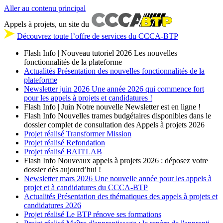
Aller au contenu principal
Appels à projets, un site du
Découvrez toute l’offre de services du CCCA-BTP
Flash Info | Nouveau tutoriel 2026
Les nouvelles
fonctionnalités de la plateforme
Actualités
Présentation des nouvelles fonctionnalités de la
plateforme
Newsletter
juin 2026
Une année 2026 qui commence fort
pour les appels à projets et candidatures !
Flash Info | Juin
Notre nouvelle Newsletter est en ligne !
Flash Info
Nouvelles trames budgétaires disponibles dans le
dossier complet de consultation des Appels à projets 2026
Projet réalisé
Transformer Mission
Projet réalisé
Refondation
Projet réalisé
BATI'LAB
Flash Info
Nouveaux appels à projets 2026 : déposez votre
dossier dès aujourd’hui !
Newsletter
mars 2026
Une nouvelle année pour les appels à
projet et à candidatures du CCCA-BTP
Actualités
Présentation des thématiques des appels à projets et
candidatures 2026
Projet réalisé
Le BTP rénove ses formations