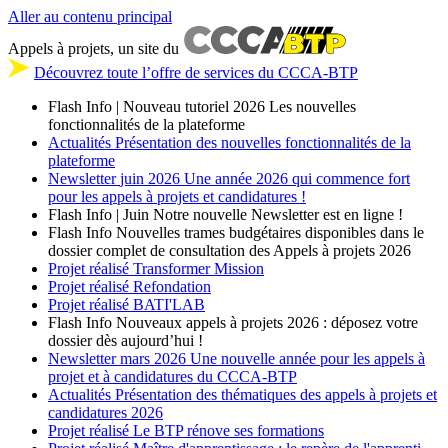
Aller au contenu principal
Appels à projets, un site du
Découvrez toute l’offre de services du CCCA-BTP
Flash Info | Nouveau tutoriel 2026
Les nouvelles
fonctionnalités de la plateforme
Actualités
Présentation des nouvelles fonctionnalités de la
plateforme
Newsletter
juin 2026
Une année 2026 qui commence fort
pour les appels à projets et candidatures !
Flash Info | Juin
Notre nouvelle Newsletter est en ligne !
Flash Info
Nouvelles trames budgétaires disponibles dans le
dossier complet de consultation des Appels à projets 2026
Projet réalisé
Transformer Mission
Projet réalisé
Refondation
Projet réalisé
BATI'LAB
Flash Info
Nouveaux appels à projets 2026 : déposez votre
dossier dès aujourd’hui !
Newsletter
mars 2026
Une nouvelle année pour les appels à
projet et à candidatures du CCCA-BTP
Actualités
Présentation des thématiques des appels à projets et
candidatures 2026
Projet réalisé
Le BTP rénove ses formations