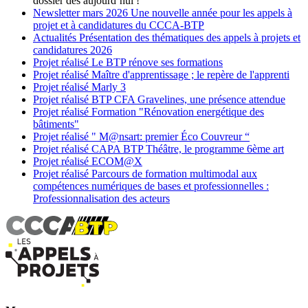
dossier dès aujourd’hui !
Newsletter
mars 2026
Une nouvelle année pour les appels à
projet et à candidatures du CCCA-BTP
Actualités
Présentation des thématiques des appels à projets et
candidatures 2026
Projet réalisé
Le BTP rénove ses formations
Projet réalisé
Maître d'apprentissage ; le repère de l'apprenti
Projet réalisé
Marly 3
Projet réalisé
BTP CFA Gravelines, une présence attendue
Projet réalisé
Formation "Rénovation energétique des
bâtiments"
Projet réalisé
" M@nsart: premier Éco Couvreur “
Projet réalisé
CAPA BTP Théâtre, le programme 6ème art
Projet réalisé
ECOM@X
Projet réalisé
Parcours de formation multimodal aux
compétences numériques de bases et professionnelles :
Professionnalisation des acteurs