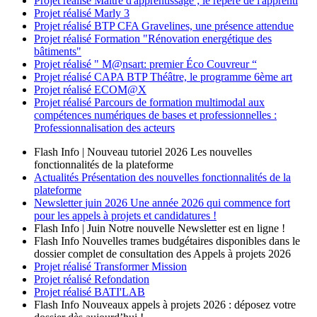
Projet réalisé
Maître d'apprentissage ; le repère de l'apprenti
Projet réalisé
Marly 3
Projet réalisé
BTP CFA Gravelines, une présence attendue
Projet réalisé
Formation "Rénovation energétique des
bâtiments"
Projet réalisé
" M@nsart: premier Éco Couvreur “
Projet réalisé
CAPA BTP Théâtre, le programme 6ème art
Projet réalisé
ECOM@X
Projet réalisé
Parcours de formation multimodal aux
compétences numériques de bases et professionnelles :
Professionnalisation des acteurs
Flash Info | Nouveau tutoriel 2026
Les nouvelles
fonctionnalités de la plateforme
Actualités
Présentation des nouvelles fonctionnalités de la
plateforme
Newsletter
juin 2026
Une année 2026 qui commence fort
pour les appels à projets et candidatures !
Flash Info | Juin
Notre nouvelle Newsletter est en ligne !
Flash Info
Nouvelles trames budgétaires disponibles dans le
dossier complet de consultation des Appels à projets 2026
Projet réalisé
Transformer Mission
Projet réalisé
Refondation
Projet réalisé
BATI'LAB
Flash Info
Nouveaux appels à projets 2026 : déposez votre