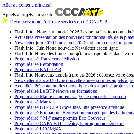
Aller au contenu principal
Appels à projets, un site du
Découvrez toute l’offre de services du CCCA-BTP
Flash Info | Nouveau tutoriel 2026
Les nouvelles fonctionnalité
Actualités
Présentation des nouvelles fonctionnalités de la plat
Newsletter
juin 2026
Une année 2026 qui commence fort pour les
Flash Info | Juin
Notre nouvelle Newsletter est en ligne !
Flash Info
Nouvelles trames budgétaires disponibles dans le dos
Projet réalisé
Transformer Mission
Projet réalisé
Refondation
Projet réalisé
BATI'LAB
Flash Info
Nouveaux appels à projets 2026 : déposez votre doss
Newsletter
mars 2026
Une nouvelle année pour les appels à p
Actualités
Présentation des thématiques des appels à projets et
Projet réalisé
Le BTP rénove ses formations
Projet réalisé
Maître d'apprentissage ; le repère de l'apprenti
Projet réalisé
Marly 3
Projet réalisé
BTP CFA Gravelines, une présence attendue
Projet réalisé
Formation "Rénovation energétique des bâtiment
Projet réalisé
" M@nsart: premier Éco Couvreur “
Projet réalisé
CAPA BTP Théâtre, le programme 6ème art
Projet réalisé
ECOM@X