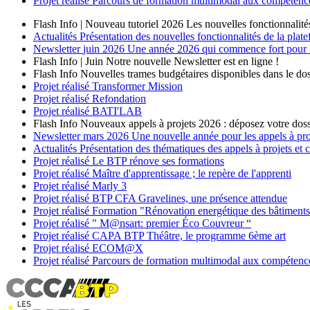
Projet réalisé
Parcours de formation multimodal aux compétences
Flash Info | Nouveau tutoriel 2026
Les nouvelles fonctionnalité
Actualités
Présentation des nouvelles fonctionnalités de la plat
Newsletter
juin 2026
Une année 2026 qui commence fort pour les
Flash Info | Juin
Notre nouvelle Newsletter est en ligne !
Flash Info
Nouvelles trames budgétaires disponibles dans le dos
Projet réalisé
Transformer Mission
Projet réalisé
Refondation
Projet réalisé
BATI'LAB
Flash Info
Nouveaux appels à projets 2026 : déposez votre doss
Newsletter
mars 2026
Une nouvelle année pour les appels à p
Actualités
Présentation des thématiques des appels à projets et
Projet réalisé
Le BTP rénove ses formations
Projet réalisé
Maître d'apprentissage ; le repère de l'apprenti
Projet réalisé
Marly 3
Projet réalisé
BTP CFA Gravelines, une présence attendue
Projet réalisé
Formation "Rénovation energétique des bâtiment
Projet réalisé
" M@nsart: premier Éco Couvreur “
Projet réalisé
CAPA BTP Théâtre, le programme 6ème art
Projet réalisé
ECOM@X
Projet réalisé
Parcours de formation multimodal aux compétences