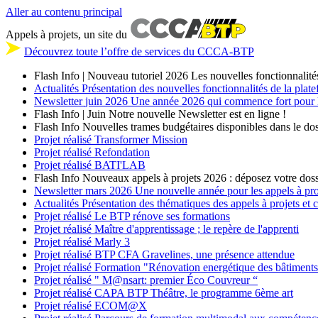
Aller au contenu principal
Appels à projets, un site du
Découvrez toute l’offre de services du CCCA-BTP
Flash Info | Nouveau tutoriel 2026
Les nouvelles fonctionnalité
Actualités
Présentation des nouvelles fonctionnalités de la plat
Newsletter
juin 2026
Une année 2026 qui commence fort pour les
Flash Info | Juin
Notre nouvelle Newsletter est en ligne !
Flash Info
Nouvelles trames budgétaires disponibles dans le dos
Projet réalisé
Transformer Mission
Projet réalisé
Refondation
Projet réalisé
BATI'LAB
Flash Info
Nouveaux appels à projets 2026 : déposez votre doss
Newsletter
mars 2026
Une nouvelle année pour les appels à p
Actualités
Présentation des thématiques des appels à projets et
Projet réalisé
Le BTP rénove ses formations
Projet réalisé
Maître d'apprentissage ; le repère de l'apprenti
Projet réalisé
Marly 3
Projet réalisé
BTP CFA Gravelines, une présence attendue
Projet réalisé
Formation "Rénovation energétique des bâtiment
Projet réalisé
" M@nsart: premier Éco Couvreur “
Projet réalisé
CAPA BTP Théâtre, le programme 6ème art
Projet réalisé
ECOM@X