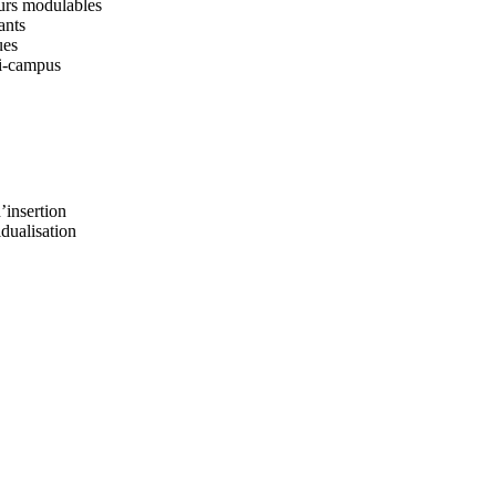
ours modulables
ants
ues
ti‑campus
’insertion
dualisation