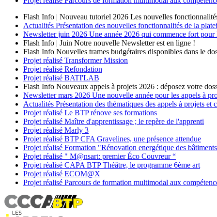
Projet réalisé
Parcours de formation multimodal aux compétences
Flash Info | Nouveau tutoriel 2026
Les nouvelles fonctionnalité
Actualités
Présentation des nouvelles fonctionnalités de la plat
Newsletter
juin 2026
Une année 2026 qui commence fort pour les
Flash Info | Juin
Notre nouvelle Newsletter est en ligne !
Flash Info
Nouvelles trames budgétaires disponibles dans le dos
Projet réalisé
Transformer Mission
Projet réalisé
Refondation
Projet réalisé
BATI'LAB
Flash Info
Nouveaux appels à projets 2026 : déposez votre doss
Newsletter
mars 2026
Une nouvelle année pour les appels à p
Actualités
Présentation des thématiques des appels à projets et
Projet réalisé
Le BTP rénove ses formations
Projet réalisé
Maître d'apprentissage ; le repère de l'apprenti
Projet réalisé
Marly 3
Projet réalisé
BTP CFA Gravelines, une présence attendue
Projet réalisé
Formation "Rénovation energétique des bâtiment
Projet réalisé
" M@nsart: premier Éco Couvreur “
Projet réalisé
CAPA BTP Théâtre, le programme 6ème art
Projet réalisé
ECOM@X
Projet réalisé
Parcours de formation multimodal aux compétences