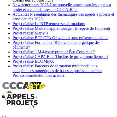
dossier dès aujourd’hui !
Newsletter
mars 2026
Une nouvelle année pour les appels à
projet et à candidatures du CCCA-BTP
Actualités
Présentation des thématiques des appels à projets et
candidatures 2026
Projet réalisé
Le BTP rénove ses formations
Projet réalisé
Maître d'apprentissage ; le repère de l'apprenti
Projet réalisé
Marly 3
Projet réalisé
BTP CFA Gravelines, une présence attendue
Projet réalisé
Formation "Rénovation energétique des
bâtiments"
Projet réalisé
" M@nsart: premier Éco Couvreur “
Projet réalisé
CAPA BTP Théâtre, le programme 6ème art
Projet réalisé
ECOM@X
Projet réalisé
Parcours de formation multimodal aux
compétences numériques de bases et professionnelles :
Professionnalisation des acteurs