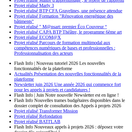
Projet réalisé
Maître d'apprentissage ; le repère de l'apprenti
Projet réalisé
Marly 3
Projet réalisé
BTP CFA Gravelines, une présence attendue
Projet réalisé
Formation "Rénovation energétique des
bâtiments"
Projet réalisé
" M@nsart: premier Éco Couvreur “
Projet réalisé
CAPA BTP Théâtre, le programme 6ème art
Projet réalisé
ECOM@X
Projet réalisé
Parcours de formation multimodal aux
compétences numériques de bases et professionnelles :
Professionnalisation des acteurs
Flash Info | Nouveau tutoriel 2026
Les nouvelles
fonctionnalités de la plateforme
Actualités
Présentation des nouvelles fonctionnalités de la
plateforme
Newsletter
juin 2026
Une année 2026 qui commence fort
pour les appels à projets et candidatures !
Flash Info | Juin
Notre nouvelle Newsletter est en ligne !
Flash Info
Nouvelles trames budgétaires disponibles dans le
dossier complet de consultation des Appels à projets 2026
Projet réalisé
Transformer Mission
Projet réalisé
Refondation
Projet réalisé
BATI'LAB
Flash Info
Nouveaux appels à projets 2026 : déposez votre