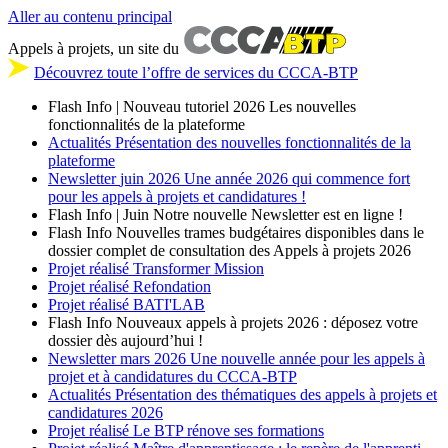
Aller au contenu principal
Appels à projets, un site du
Découvrez toute l’offre de services du CCCA-BTP
Flash Info | Nouveau tutoriel 2026
Les nouvelles
fonctionnalités de la plateforme
Actualités
Présentation des nouvelles fonctionnalités de la
plateforme
Newsletter
juin 2026
Une année 2026 qui commence fort
pour les appels à projets et candidatures !
Flash Info | Juin
Notre nouvelle Newsletter est en ligne !
Flash Info
Nouvelles trames budgétaires disponibles dans le
dossier complet de consultation des Appels à projets 2026
Projet réalisé
Transformer Mission
Projet réalisé
Refondation
Projet réalisé
BATI'LAB
Flash Info
Nouveaux appels à projets 2026 : déposez votre
dossier dès aujourd’hui !
Newsletter
mars 2026
Une nouvelle année pour les appels à
projet et à candidatures du CCCA-BTP
Actualités
Présentation des thématiques des appels à projets et
candidatures 2026
Projet réalisé
Le BTP rénove ses formations