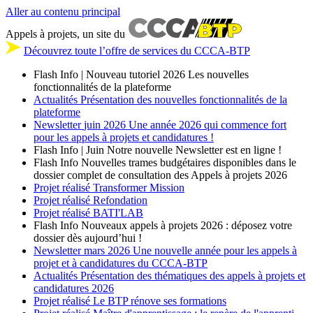
Aller au contenu principal
Appels à projets, un site du
Découvrez toute l’offre de services du CCCA-BTP
Flash Info | Nouveau tutoriel 2026
Les nouvelles
fonctionnalités de la plateforme
Actualités
Présentation des nouvelles fonctionnalités de la
plateforme
Newsletter
juin 2026
Une année 2026 qui commence fort
pour les appels à projets et candidatures !
Flash Info | Juin
Notre nouvelle Newsletter est en ligne !
Flash Info
Nouvelles trames budgétaires disponibles dans le
dossier complet de consultation des Appels à projets 2026
Projet réalisé
Transformer Mission
Projet réalisé
Refondation
Projet réalisé
BATI'LAB
Flash Info
Nouveaux appels à projets 2026 : déposez votre
dossier dès aujourd’hui !
Newsletter
mars 2026
Une nouvelle année pour les appels à
projet et à candidatures du CCCA-BTP
Actualités
Présentation des thématiques des appels à projets et
candidatures 2026
Projet réalisé
Le BTP rénove ses formations