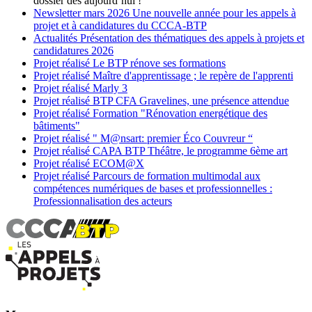
dossier dès aujourd’hui !
Newsletter
mars 2026
Une nouvelle année pour les appels à
projet et à candidatures du CCCA-BTP
Actualités
Présentation des thématiques des appels à projets et
candidatures 2026
Projet réalisé
Le BTP rénove ses formations
Projet réalisé
Maître d'apprentissage ; le repère de l'apprenti
Projet réalisé
Marly 3
Projet réalisé
BTP CFA Gravelines, une présence attendue
Projet réalisé
Formation "Rénovation energétique des
bâtiments"
Projet réalisé
" M@nsart: premier Éco Couvreur “
Projet réalisé
CAPA BTP Théâtre, le programme 6ème art
Projet réalisé
ECOM@X
Projet réalisé
Parcours de formation multimodal aux
compétences numériques de bases et professionnelles :
Professionnalisation des acteurs