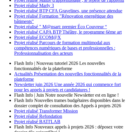
Projet réalisé
Maître d'apprentissage ; le repère de l'apprenti
Projet réalisé
Marly 3
Projet réalisé
BTP CFA Gravelines, une présence attendue
Projet réalisé
Formation "Rénovation energétique des
bâtiments"
Projet réalisé
" M@nsart: premier Éco Couvreur “
Projet réalisé
CAPA BTP Théâtre, le programme 6ème art
Projet réalisé
ECOM@X
Projet réalisé
Parcours de formation multimodal aux
compétences numériques de bases et professionnelles :
Professionnalisation des acteurs
Flash Info | Nouveau tutoriel 2026
Les nouvelles
fonctionnalités de la plateforme
Actualités
Présentation des nouvelles fonctionnalités de la
plateforme
Newsletter
juin 2026
Une année 2026 qui commence fort
pour les appels à projets et candidatures !
Flash Info | Juin
Notre nouvelle Newsletter est en ligne !
Flash Info
Nouvelles trames budgétaires disponibles dans le
dossier complet de consultation des Appels à projets 2026
Projet réalisé
Transformer Mission
Projet réalisé
Refondation
Projet réalisé
BATI'LAB
Flash Info
Nouveaux appels à projets 2026 : déposez votre