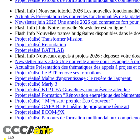
Projet réalisé
Parcours de formation multimodal aux compétences
Flash Info | Nouveau tutoriel 2026
Les nouvelles fonctionnalité
Actualités
Présentation des nouvelles fonctionnalités de la plat
Newsletter
juin 2026
Une année 2026 qui commence fort pour les
Flash Info | Juin
Notre nouvelle Newsletter est en ligne !
Flash Info
Nouvelles trames budgétaires disponibles dans le dos
Projet réalisé
Transformer Mission
Projet réalisé
Refondation
Projet réalisé
BATI'LAB
Flash Info
Nouveaux appels à projets 2026 : déposez votre doss
Newsletter
mars 2026
Une nouvelle année pour les appels à p
Actualités
Présentation des thématiques des appels à projets et
Projet réalisé
Le BTP rénove ses formations
Projet réalisé
Maître d'apprentissage ; le repère de l'apprenti
Projet réalisé
Marly 3
Projet réalisé
BTP CFA Gravelines, une présence attendue
Projet réalisé
Formation "Rénovation energétique des bâtiment
Projet réalisé
" M@nsart: premier Éco Couvreur “
Projet réalisé
CAPA BTP Théâtre, le programme 6ème art
Projet réalisé
ECOM@X
Projet réalisé
Parcours de formation multimodal aux compétences