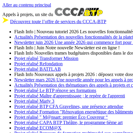
Aller au contenu principal
Appels à projets, un site du
Découvrez toute l’offre de services du CCCA-BTP
Flash Info | Nouveau tutoriel 2026
Les nouvelles fonctionnalité
Actualités
Présentation des nouvelles fonctionnalités de la plat
Newsletter
juin 2026
Une année 2026 qui commence fort pour les
Flash Info | Juin
Notre nouvelle Newsletter est en ligne !
Flash Info
Nouvelles trames budgétaires disponibles dans le dos
Projet réalisé
Transformer Mission
Projet réalisé
Refondation
Projet réalisé
BATI'LAB
Flash Info
Nouveaux appels à projets 2026 : déposez votre doss
Newsletter
mars 2026
Une nouvelle année pour les appels à p
Actualités
Présentation des thématiques des appels à projets et
Projet réalisé
Le BTP rénove ses formations
Projet réalisé
Maître d'apprentissage ; le repère de l'apprenti
Projet réalisé
Marly 3
Projet réalisé
BTP CFA Gravelines, une présence attendue
Projet réalisé
Formation "Rénovation energétique des bâtiment
Projet réalisé
" M@nsart: premier Éco Couvreur “
Projet réalisé
CAPA BTP Théâtre, le programme 6ème art
Projet réalisé
ECOM@X