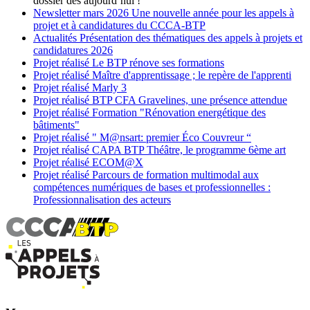
dossier dès aujourd’hui !
Newsletter
mars 2026
Une nouvelle année pour les appels à
projet et à candidatures du CCCA-BTP
Actualités
Présentation des thématiques des appels à projets et
candidatures 2026
Projet réalisé
Le BTP rénove ses formations
Projet réalisé
Maître d'apprentissage ; le repère de l'apprenti
Projet réalisé
Marly 3
Projet réalisé
BTP CFA Gravelines, une présence attendue
Projet réalisé
Formation "Rénovation energétique des
bâtiments"
Projet réalisé
" M@nsart: premier Éco Couvreur “
Projet réalisé
CAPA BTP Théâtre, le programme 6ème art
Projet réalisé
ECOM@X
Projet réalisé
Parcours de formation multimodal aux
compétences numériques de bases et professionnelles :
Professionnalisation des acteurs