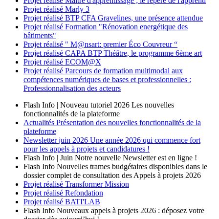
Projet réalisé
Maître d'apprentissage ; le repère de l'apprenti
Projet réalisé
Marly 3
Projet réalisé
BTP CFA Gravelines, une présence attendue
Projet réalisé
Formation "Rénovation energétique des
bâtiments"
Projet réalisé
" M@nsart: premier Éco Couvreur “
Projet réalisé
CAPA BTP Théâtre, le programme 6ème art
Projet réalisé
ECOM@X
Projet réalisé
Parcours de formation multimodal aux
compétences numériques de bases et professionnelles :
Professionnalisation des acteurs
Flash Info | Nouveau tutoriel 2026
Les nouvelles
fonctionnalités de la plateforme
Actualités
Présentation des nouvelles fonctionnalités de la
plateforme
Newsletter
juin 2026
Une année 2026 qui commence fort
pour les appels à projets et candidatures !
Flash Info | Juin
Notre nouvelle Newsletter est en ligne !
Flash Info
Nouvelles trames budgétaires disponibles dans le
dossier complet de consultation des Appels à projets 2026
Projet réalisé
Transformer Mission
Projet réalisé
Refondation
Projet réalisé
BATI'LAB
Flash Info
Nouveaux appels à projets 2026 : déposez votre