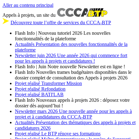
Aller au contenu principal
Appels à projets, un site du
Découvrez toute l’offre de services du CCCA-BTP
Flash Info | Nouveau tutoriel 2026
Les nouvelles
fonctionnalités de la plateforme
Actualités
Présentation des nouvelles fonctionnalités de la
plateforme
Newsletter
juin 2026
Une année 2026 qui commence fort
pour les appels à projets et candidatures !
Flash Info | Juin
Notre nouvelle Newsletter est en ligne !
Flash Info
Nouvelles trames budgétaires disponibles dans le
dossier complet de consultation des Appels à projets 2026
Projet réalisé
Transformer Mission
Projet réalisé
Refondation
Projet réalisé
BATI'LAB
Flash Info
Nouveaux appels à projets 2026 : déposez votre
dossier dès aujourd’hui !
Newsletter
mars 2026
Une nouvelle année pour les appels à
projet et à candidatures du CCCA-BTP
Actualités
Présentation des thématiques des appels à projets et
candidatures 2026
Projet réalisé
Le BTP rénove ses formations