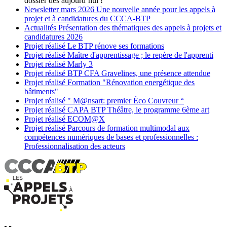
dossier dès aujourd’hui !
Newsletter
mars 2026
Une nouvelle année pour les appels à
projet et à candidatures du CCCA-BTP
Actualités
Présentation des thématiques des appels à projets et
candidatures 2026
Projet réalisé
Le BTP rénove ses formations
Projet réalisé
Maître d'apprentissage ; le repère de l'apprenti
Projet réalisé
Marly 3
Projet réalisé
BTP CFA Gravelines, une présence attendue
Projet réalisé
Formation "Rénovation energétique des
bâtiments"
Projet réalisé
" M@nsart: premier Éco Couvreur “
Projet réalisé
CAPA BTP Théâtre, le programme 6ème art
Projet réalisé
ECOM@X
Projet réalisé
Parcours de formation multimodal aux
compétences numériques de bases et professionnelles :
Professionnalisation des acteurs