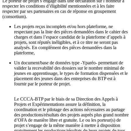
Le porteur de projet s’engage dans une déclaration sur l’honneur à
respecter les conditions d’éligibilité mentionnées et à les faire
respecter par ses partenaires en cas de réponse en groupement
(consortium).
Les projets reçus incomplets et/ou hors plateforme, ne
respectant pas la liste des pièces demandées dans le cahier des
charges et dans l’espace candidat de la plateforme d’appels à
projets, sont réputés inéligibles, et à ce titre ne seront pas
analysés. En complément des pièces demandées dans la
plateforme,
Un document/base de données type -Yparéo- permettant de
valider la recevabilité des dossiers sur le nombre minimal de
jeunes en apprentissage, le types de formation dispensées et le
placement des jeunes dans des entreprises du BTP est à
fournir par le porteur de projet.
Le CCCA-BTP par le biais de sa Direction des Appels à
Projets et Expérimentations assure la définition, la
coordination et le pilotage des actions nécessaires au partage
des productions/résultats des projets auprès plus grand nombre
d’OFA de manière libre et gratuite. Le ou les porteur(s) de
projet s’engage de la même manière à mettre à disposition
gratuitement les productions/résultats de leurs projets de tous