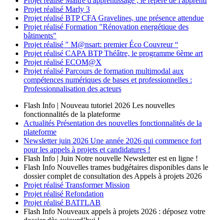
Projet réalisé
Maître d'apprentissage ; le repère de l'apprenti
Projet réalisé
Marly 3
Projet réalisé
BTP CFA Gravelines, une présence attendue
Projet réalisé
Formation "Rénovation energétique des
bâtiments"
Projet réalisé
" M@nsart: premier Éco Couvreur “
Projet réalisé
CAPA BTP Théâtre, le programme 6ème art
Projet réalisé
ECOM@X
Projet réalisé
Parcours de formation multimodal aux
compétences numériques de bases et professionnelles :
Professionnalisation des acteurs
Flash Info | Nouveau tutoriel 2026
Les nouvelles
fonctionnalités de la plateforme
Actualités
Présentation des nouvelles fonctionnalités de la
plateforme
Newsletter
juin 2026
Une année 2026 qui commence fort
pour les appels à projets et candidatures !
Flash Info | Juin
Notre nouvelle Newsletter est en ligne !
Flash Info
Nouvelles trames budgétaires disponibles dans le
dossier complet de consultation des Appels à projets 2026
Projet réalisé
Transformer Mission
Projet réalisé
Refondation
Projet réalisé
BATI'LAB
Flash Info
Nouveaux appels à projets 2026 : déposez votre