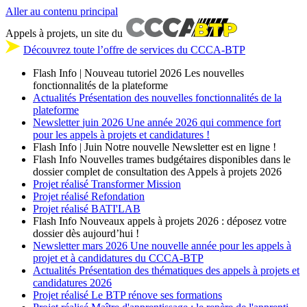
Aller au contenu principal
Appels à projets, un site du
Découvrez toute l’offre de services du CCCA-BTP
Flash Info | Nouveau tutoriel 2026
Les nouvelles
fonctionnalités de la plateforme
Actualités
Présentation des nouvelles fonctionnalités de la
plateforme
Newsletter
juin 2026
Une année 2026 qui commence fort
pour les appels à projets et candidatures !
Flash Info | Juin
Notre nouvelle Newsletter est en ligne !
Flash Info
Nouvelles trames budgétaires disponibles dans le
dossier complet de consultation des Appels à projets 2026
Projet réalisé
Transformer Mission
Projet réalisé
Refondation
Projet réalisé
BATI'LAB
Flash Info
Nouveaux appels à projets 2026 : déposez votre
dossier dès aujourd’hui !
Newsletter
mars 2026
Une nouvelle année pour les appels à
projet et à candidatures du CCCA-BTP
Actualités
Présentation des thématiques des appels à projets et
candidatures 2026
Projet réalisé
Le BTP rénove ses formations